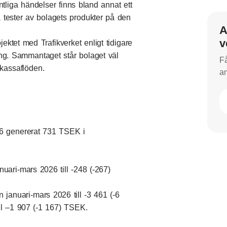
ntliga händelser finns bland annat ett
a tester av bolagets produkter på den
A
v
jektet med Trafikverket enligt tidigare
ing. Sammantaget står bolaget väl
Få
a kassaflöden.
an
26 genererat 731 TSEK i
uari-mars 2026 till -248 (-267)
 januari-mars 2026 till -3 461 (-6
ll –1 907 (-1 167) TSEK.