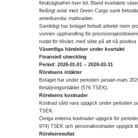
förutsägbarhet över tid. Bland kvartalets väse
flerårigt avtal med Green Cargo samt fortsatt
amerikanska marknaden.
Samtidigt har bolaget fortsatt arbetet inom pro
vunnen upphandling för precisionspositioner
rustat för tillväxt, med sikte på att nå positiv
V
äsentliga händelser under kvartalet
Finansiell utveckling
Period: 2026-01-01 – 2026-03-31
Rörelsens intäkter
Bolaget har under perioden januari-mars 20
försäljningsintäkter (576 TSEK).
Rörelsens kostnader
Kostnad såld vara uppgick under perioden jan
TSEK.
Övriga externa kostnader uppgick för perioden
974) TSEK och personalkostnader uppgick ti
Rörelseresultat