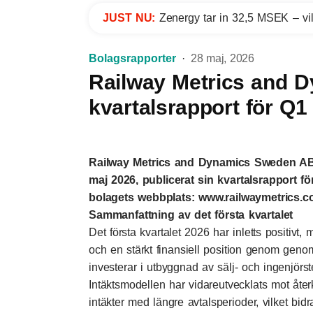
JUST NU:
Zenergy tar in 32,5 MSEK – vil
Bolagsrapporter
28 maj, 2026
Railway Metrics and D
kvartalsrapport för Q1
Railway Metrics and Dynamics Sweden AB 
maj 2026, publicerat sin kvartalsrapport fö
bolagets webbplats: www.railwaymetrics.c
Sammanfattning av det första kvartalet
Det första kvartalet 2026 har inletts positivt, m
och en stärkt finansiell position genom genom
investerar i utbyggnad av sälj- och ingenjörs
Intäktsmodellen har vidareutvecklats mot åt
intäkter med längre avtalsperioder, vilket bidrar