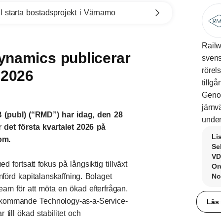
l starta bostadsprojekt i Värnamo
Railw
ynamics publicerar
svens
rörel
 2026
tillg
Genom
järnv
(publ) (“RMD”) har idag, den 28
under
r det första kvartalet 2026 på
Li
om.
Se
VD
ed fortsatt fokus på långsiktig tillväxt
Or
förd kapitalanskaffning. Bolaget
No
team för att möta en ökad efterfrågan.
erkommande Technology-as-a-Service-
Läs
 till ökad stabilitet och