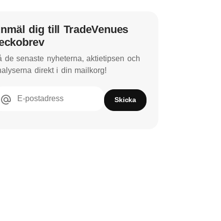
nmäl dig till TradeVenues
eckobrev
 de senaste nyheterna, aktietipsen och
alyserna direkt i din mailkorg!
E-postadress
Skicka