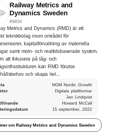
Railway Metrics and
Dynamics Sweden
RMDX
ay Metrics and Dynamics (RMD) är ett
kt teknikbolag inom området för
sesensorer, kapitalförvaltning av materiella
ångar samt moln- och realtidsbaserade system.
 att fokusera på tåg- och
ägsinfrastrukturen kan RMD förutse
hållsbehov och skapa hel...
sta
NGM Nordic Growth
ktor
Digitala plattformar
Jan Lindqvist
dförande
Howard McCall
teringsdatum
15 september, 2022
 mer om Railway Metrics and Dynamics Sweden