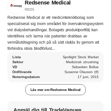
Redsense Medical
REDS
Redsense Medical är ett medicinteknikbolag som
specialiserat sig inom området för övervakningssystem
vid dialysbehandlingar. Bolagets produktportfölj kan
identifiera och larma när patienter drabbas av
vennålutdragning och på så sätt rädda liv genom att
förhindra stora blodförlust...
Lista
Spotlight Stock Market
Sektor
Medicinsk utrustning
VD
Sebastien Bollue
Ordförande
Susanne Olauson (tf)
Noteringsdatum
17 juni, 2015
Läs mer om Redsense Medical
Anmäl dig till TradeVenues