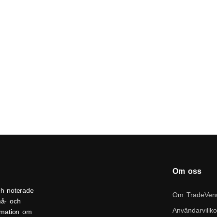
Om oss
ch noterade
Om TradeVen
må- och
Användarvillko
ormation om