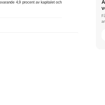
A
svarande 4,9 procent av kapitalet och
v
Få
an