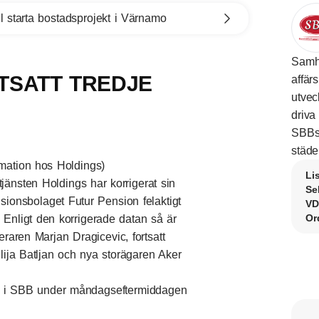
l starta bostadsprojekt i Värnamo
Samh
TSATT TREDJE
affär
utvec
driva
SBBs 
städe
ormation hos Holdings)
Li
nsten Holdings har korrigerat sin
Se
nsionsbolaget Futur Pension felaktigt
VD
Or
. Enligt den korrigerade datan så är
eraren Marjan Dragicevic, fortsatt
lija Batljan och nya storägaren Aker
on i SBB under måndagseftermiddagen