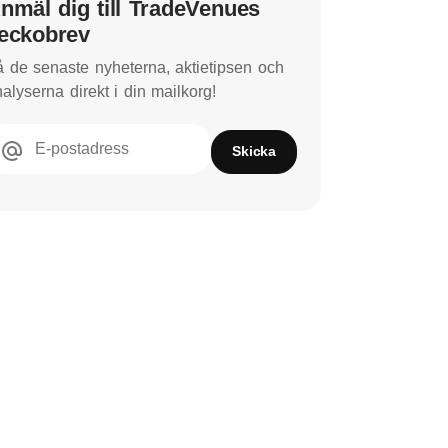
nmäl dig till TradeVenues
eckobrev
 de senaste nyheterna, aktietipsen och
alyserna direkt i din mailkorg!
E-postadress
Skicka