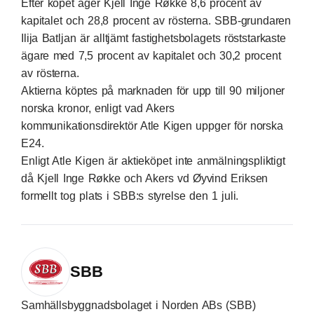
Efter köpet äger Kjell Inge Røkke 8,6 procent av
kapitalet och 28,8 procent av rösterna. SBB-grundaren
Ilija Batljan är alltjämt fastighetsbolagets röststarkaste
ägare med 7,5 procent av kapitalet och 30,2 procent
av rösterna.
Aktierna köptes på marknaden för upp till 90 miljoner
norska kronor, enligt vad Akers
kommunikationsdirektör Atle Kigen uppger för norska
E24.
Enligt Atle Kigen är aktieköpet inte anmälningspliktigt
då Kjell Inge Røkke och Akers vd Øyvind Eriksen
formellt tog plats i SBB:s styrelse den 1 juli.
SBB
Samhällsbyggnadsbolaget i Norden ABs (SBB)