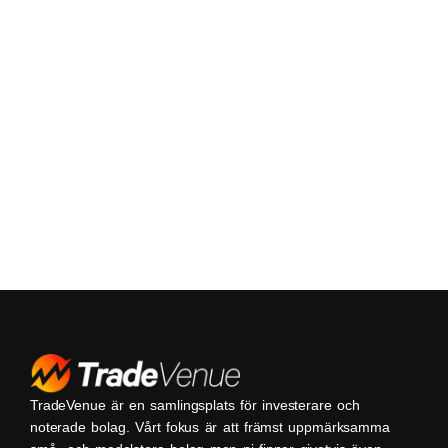
TradeVenue är en samlingsplats för investerare och
noterade bolag. Vårt fokus är att främst uppmärksamma