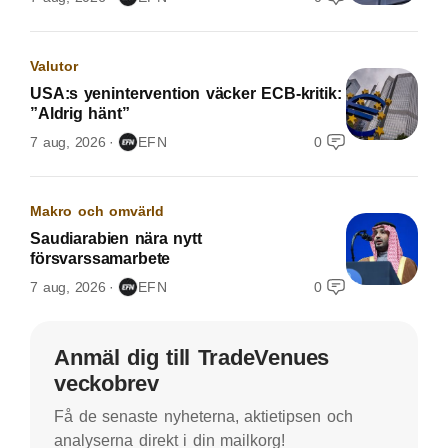
Valutor
USA:s yenintervention väcker ECB-kritik:
”Aldrig hänt”
7 aug, 2026
EFN
0
Makro och omvärld
Saudiarabien nära nytt
försvarssamarbete
7 aug, 2026
EFN
0
Anmäl dig till TradeVenues
veckobrev
Få de senaste nyheterna, aktietipsen och
analyserna direkt i din mailkorg!