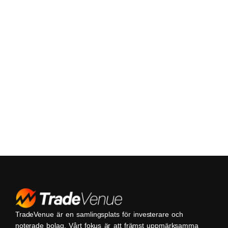
TradeVenue är en samlingsplats för investerare och
noterade bolag. Vårt fokus är att främst uppmärksamma