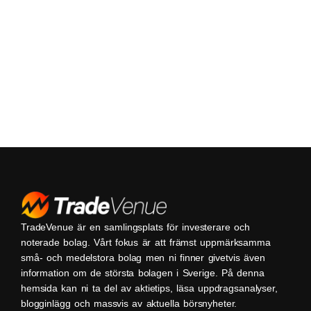
TradeVenue är en samlingsplats för investerare och
noterade bolag. Vårt fokus är att främst uppmärksamma
små- och medelstora bolag men ni finner givetvis även
information om de största bolagen i Sverige. På denna
hemsida kan ni ta del av aktietips, läsa uppdragsanalyser,
blogginlägg och massvis av aktuella börsnyheter.