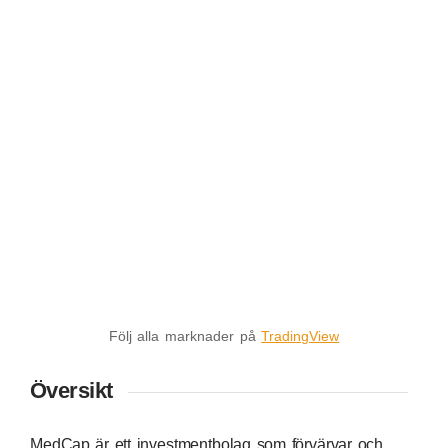
Följ alla marknader på
TradingView
Översikt
MedCap är ett investmentbolag som förvärvar och