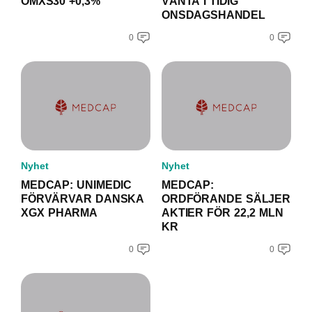
OMXS30 +0,3%
VÄNTA I TIDIG
ONSDAGSHANDEL
0
0
Nyhet
Nyhet
MEDCAP: UNIMEDIC
MEDCAP:
FÖRVÄRVAR DANSKA
ORDFÖRANDE SÄLJER
XGX PHARMA
AKTIER FÖR 22,2 MLN
KR
0
0