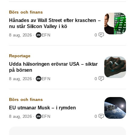
Börs och finans
Hånades av Wall Street efter kraschen –
nu står Silicon Valley i kö
8 aug, 2026
EFN
0
Reportage
Udda hälsoringen erövrar USA – siktar
på börsen
8 aug, 2026
EFN
0
Börs och finans
EU utmanar Musk – i rymden
8 aug, 2026
EFN
0