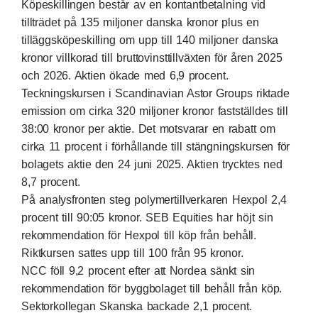
Köpeskillingen består av en kontantbetalning vid
tillträdet på 135 miljoner danska kronor plus en
tilläggsköpeskilling om upp till 140 miljoner danska
kronor villkorad till bruttovinsttillväxten för åren 2025
och 2026. Aktien ökade med 6,9 procent.
Teckningskursen i Scandinavian Astor Groups riktade
emission om cirka 320 miljoner kronor fastställdes till
38:00 kronor per aktie. Det motsvarar en rabatt om
cirka 11 procent i förhållande till stängningskursen för
bolagets aktie den 24 juni 2025. Aktien trycktes ned
8,7 procent.
På analysfronten steg polymertillverkaren Hexpol 2,4
procent till 90:05 kronor. SEB Equities har höjt sin
rekommendation för Hexpol till köp från behåll.
Riktkursen sattes upp till 100 från 95 kronor.
NCC föll 9,2 procent efter att Nordea sänkt sin
rekommendation för byggbolaget till behåll från köp.
Sektorkollegan Skanska backade 2,1 procent.