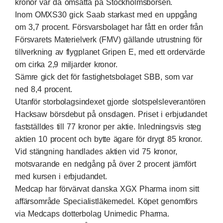
kronor var då omsatta på Stockholmsbörsen.
Inom OMXS30 gick Saab starkast med en uppgång
om 3,7 procent. Försvarsbolaget har fått en order från
Försvarets Materielverk (FMV) gällande utrustning för
tillverkning av flygplanet Gripen E, med ett ordervärde
om cirka 2,9 miljarder kronor.
Sämre gick det för fastighetsbolaget SBB, som var
ned 8,4 procent.
Utanför storbolagsindexet gjorde slotspelsleverantören
Hacksaw börsdebut på onsdagen. Priset i erbjudandet
fastställdes till 77 kronor per aktie. Inledningsvis steg
aktien 10 procent och bytte ägare för drygt 85 kronor.
Vid stängning handlades aktien vid 75 kronor,
motsvarande en nedgång på över 2 procent jämfört
med kursen i erbjudandet.
Medcap har förvärvat danska XGX Pharma inom sitt
affärsområde Specialistläkemedel. Köpet genomförs
via Medcaps dotterbolag Unimedic Pharma.