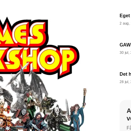
Eget
2 aug,
GAW 
30 jul,
Det 
28 jul,
A
v
Få