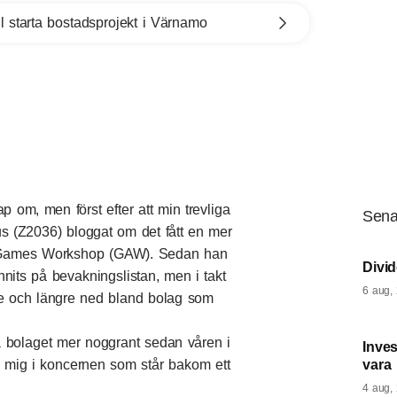
l starta bostadsprojekt i Värnamo
p om, men först efter att min trevliga
Sena
s (Z2036) bloggat om det fått en mer
t Games Workshop (GAW).
Sedan han
Divi
nnits på bevakningslistan, men i takt
6 aug,
gre och längre ned bland bolag som
lja bolaget mer noggrant sedan våren i
Inves
n mig i koncernen som står bakom ett
vara
4 aug,