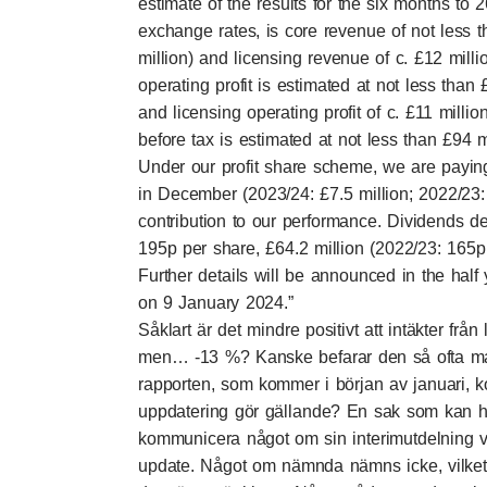
estimate of the results for the six months to
exchange rates, is core revenue of not less 
million) and licensing revenue of c. £12 milli
operating profit is estimated at not less than 
and licensing operating profit of c. £11 million
before tax is estimated at not less than £94 m
Under our profit share scheme, we are payi
in December (2023/24: £7.5 million; 2022/23: 
contribution to our performance. Dividends de
195p per share, £64.2 million (2022/23: 165p,
Further details will be announced in the half 
on 9 January 2024.”
Såklart är det mindre positivt att intäkter frå
men… -13 %? Kanske befarar den så ofta ma
rapporten, som kommer i början av januari,
uppdatering gör gällande? En sak som kan ha
kommunicera något om sin interimutdelning v
update. Något om nämnda nämns icke, vilket k