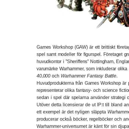
Games Workshop (GAW) är ett brittiskt företag
spel samt modeller för figurspel. Företaget g
huvudkontor i ”Sheriffens” Nottingham, Englan
varumärke Warhammer, som inkluderar olika
40,000
och
Warhammer Fantasy Battle
.
Huvudprodukterna från Games Workshop är pl
representerar olika fantasy- och science fic
sedan i spel där spelarna använder strategi o
Utöver detta licensierar de ut IP:t till bland 
ett exempel är det nyligen släppta
Warhammer
producerar också böcker, regelböcker och andra
Warhammer-universumet är känt för sin djupa 