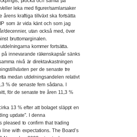
 fickpingis, plocka och samla på
h/eller leka med figurer/samlarsaker
rens kraftiga tillväxt ska fortsätta
 IP som är vida känt och som jag
/decennier, utan också med, över
minst bruttomarginalen.
 utdelningarna kommer fortsätta.
d på innevarande räkenskapsår sänks
samma nivå är direktavkastningen
ngstillväxten per de senaste tre
tta medan utdelningsandelen relativt
 9,3 % de senaste fem sådana. I
itt, för de senaste tre åren 11,3 %
cirka 13 % efter att bolaget släppt en
ading update
”. I denna
pleased to confirm that trading
n line with expectations. The Board’s