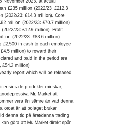
 26 November 2023, at actual
than £235 million (2022/23: £212.3
on (2022/23: £14.3 million). Core
£82 million (2022/23: £70.7 million)
 (2022/23: £12.9 million). Profit
illion (2022/23: £83.6 million).
ng £2,500 in cash to each employee
£4.5 million) to reward their
clared and paid in the period are
 £54.2 million).
yearly report which will be released
n licensierade produkter minskar,
nodepressiva Mr. Market att
 kommer vara än sämre än vad denna
 oroat är att bolaget brukar
id denna tid på året/denna trading
an göra att Mr. Market direkt spår