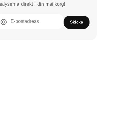
alyserna direkt i din mailkorg!
E-postadress
Skicka