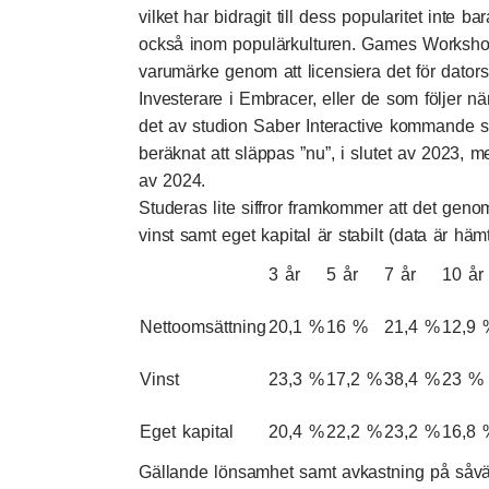
vilket har bidragit till dess popularitet inte
också inom populärkulturen. Games Workshop
varumärke genom att licensiera det för dator
Investerare i Embracer, eller de som följer
det av studion S
aber Interactive kommande 
beräknat att släppas ”nu”, i slutet av 2023, m
av 2024.
Studeras lite siffror framkommer att det genomsn
vinst samt eget kapital är stabilt (
data är häm
3 år
5 år
7 år
10 år
Nettoomsättning
20,1 %
16 %
21,4 %
12,9 
Vinst
23,3 %
17,2 %
38,4 %
23 %
Eget kapital
20,4 %
22,2 %
23,2 %
16,8 
Gällande lönsamhet samt avkastning på såväl 