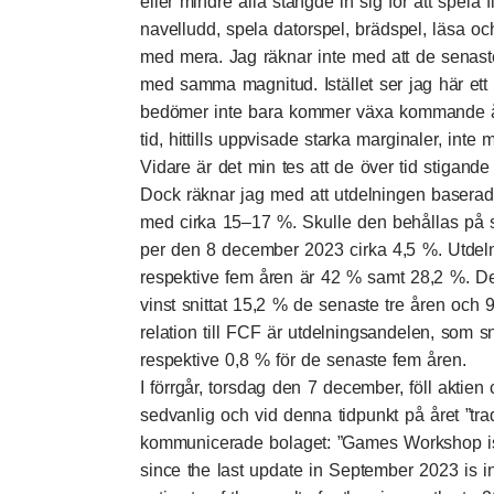
eller mindre alla stängde in sig för att spela
navelludd, spela datorspel, brädspel, läsa oc
med mera. Jag räknar inte med att de senaste å
med samma magnitud. Istället ser jag här ett
bedömer inte bara kommer växa kommande år
tid, hittills uppvisade starka marginaler, inte 
Vidare är det min tes att de över tid stigande
Dock räknar jag med att utdelningen basera
med cirka 15–17 %. Skulle den behållas på 
per den 8 december 2023 cirka 4,5 %. Utdelni
respektive fem åren är 42 % samt 28,2 %. De
vinst snittat 15,2 % de senaste tre åren och
relation till FCF är utdelningsandelen, som sn
respektive 0,8 % för de senaste fem åren.
I förrgår, torsdag den 7 december, föll aktien 
sedvanlig och vid denna tidpunkt på året ”
tr
kommunicerade bolaget: ”Games Workshop is 
since the last update in September 2023 is i