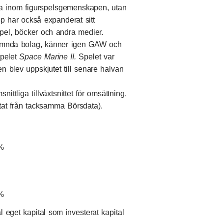
 bara inom figurspelsgemenskapen, utan
 har också expanderat sitt
spel, böcker och andra medier.
 nämnda bolag, känner igen GAW och
spelet
Space Marine II
.
Spelet var
en blev uppskjutet till senare halvan
ittliga tillväxtsnittet för omsättning,
tat från tacksamma Börsdata
).
%
%
eget kapital som investerat kapital