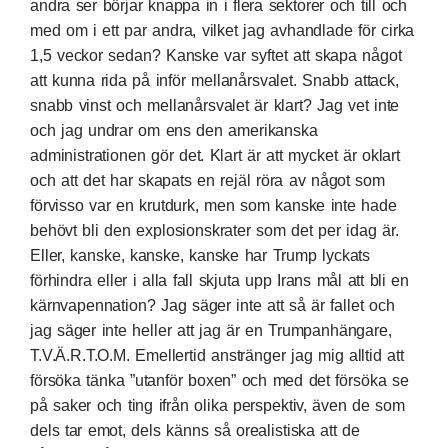
andra ser börjar knappa in i flera sektorer och till och
med om i ett par andra,
vilket jag avhandlade för cirka
1,5 veckor sedan
? Kanske var syftet att skapa något
att kunna rida på inför mellanårsvalet. Snabb attack,
snabb vinst och mellanårsvalet är klart? Jag vet inte
och jag undrar om ens den amerikanska
administrationen gör det. Klart är att mycket är oklart
och att det har skapats en rejäl röra av något som
förvisso var en krutdurk, men som kanske inte hade
behövt bli den explosionskrater som det per idag är.
Eller, kanske, kanske, kanske har Trump lyckats
förhindra eller i alla fall skjuta upp Irans mål att bli en
kärnvapennation? Jag säger inte att så är fallet och
jag säger inte heller att jag är en Trumpanhängare,
T.V.Ä.R.T.O.M. Emellertid anstränger jag mig alltid att
försöka tänka ”utanför boxen” och med det försöka se
på saker och ting ifrån olika perspektiv, även de som
dels tar emot, dels känns så orealistiska att de