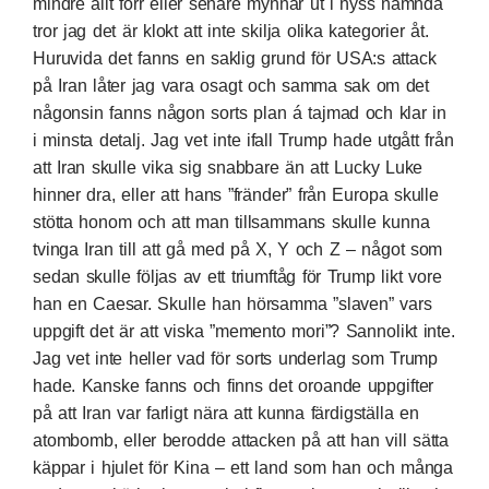
mindre allt förr eller senare mynnar ut i nyss nämnda
tror jag det är klokt att inte skilja olika kategorier åt.
Huruvida det fanns en saklig grund för USA:s attack
på Iran låter jag vara osagt och samma sak om det
någonsin fanns någon sorts plan á tajmad och klar in
i minsta detalj. Jag vet inte ifall Trump hade utgått från
att Iran skulle vika sig snabbare än att Lucky Luke
hinner dra, eller att hans ”fränder” från Europa skulle
stötta honom och att man tillsammans skulle kunna
tvinga Iran till att gå med på X, Y och Z – något som
sedan skulle följas av ett triumftåg för Trump likt vore
han en Caesar. Skulle han hörsamma ”slaven” vars
uppgift det är att viska ”memento mori”? Sannolikt inte.
Jag vet inte heller vad för sorts underlag som Trump
hade. Kanske fanns och finns det oroande uppgifter
på att Iran var farligt nära att kunna färdigställa en
atombomb, eller berodde attacken på att han vill sätta
käppar i hjulet för Kina – ett land som han och många