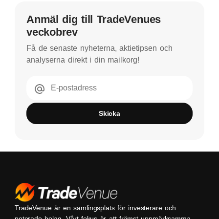
Anmäl dig till TradeVenues
veckobrev
Få de senaste nyheterna, aktietipsen och
analyserna direkt i din mailkorg!
E-postadress
Skicka
TradeVenue är en samlingsplats för investerare och
noterade bolag. Vårt fokus är att främst uppmärksamma