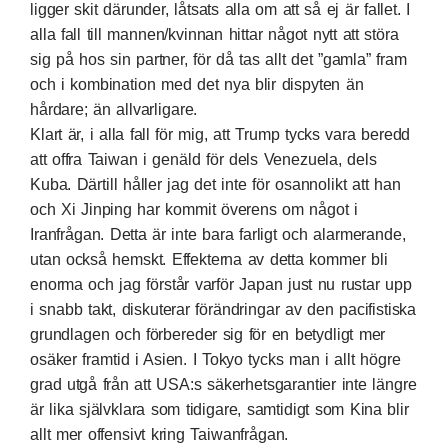
ligger skit därunder, låtsats alla om att så ej är fallet. I
alla fall till mannen/kvinnan hittar något nytt att störa
sig på hos sin partner, för då tas allt det ”gamla” fram
och i kombination med det nya blir dispyten än
hårdare; än allvarligare.
Klart är, i alla fall för mig, att Trump tycks vara beredd
att offra Taiwan i genäld för dels Venezuela, dels
Kuba. Därtill håller jag det inte för osannolikt att han
och Xi Jinping har kommit överens om något i
Iranfrågan. Detta är inte bara farligt och alarmerande,
utan också hemskt. Effekterna av detta kommer bli
enorma och jag förstår varför Japan just nu rustar upp
i snabb takt, diskuterar förändringar av den pacifistiska
grundlagen och förbereder sig för en betydligt mer
osäker framtid i Asien. I Tokyo tycks man i allt högre
grad utgå från att USA:s säkerhetsgarantier inte längre
är lika självklara som tidigare, samtidigt som Kina blir
allt mer offensivt kring Taiwanfrågan.