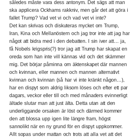
således måste vara dess antonym. Det sägs att man
ska applicera Ockhams rakkniv, men går det att göra i
fallet Trump? Vad vet vi och vad vet vi inte?
Det kan skrivas och diskuteras mycket om Trump,
Iran, Kina och Mellanöstern och jag tror inte att jag har
något att bidra med i den debatten. I sin iver att… ja,
få Nobels krigspris(?) tror jag att Trump har skapat en
oreda som han inte vill kännas vid och det skämmer
mig. Det börjar påminna om äktenskapet där mannen
och kvinnan, eller mannen och mannen alternativt
kvinnan och kvinnan (så har vi inte kränkt någon…),
har en dispyt som aldrig liksom löses och efter ett par
dagars, veckor eller till och med månaders evinnerligt
ältade slutar man att just älta. Detta utan att den
underliggande orsaken är löst och därmed kommer
den att blossa upp igen lite längre fram, högst
sannolikt när en ny grund för en dispyt uppkommer.
Allt sopas under mattan och trots att alla vet att det