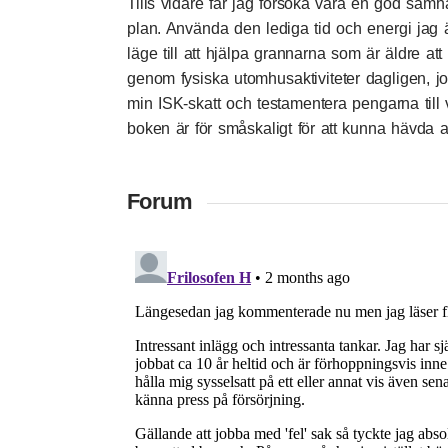
Tills vidare får jag försöka vara en god samh
plan. Använda den lediga tid och energi jag
läge till att hjälpa grannarna som är äldre att 
genom fysiska utomhusaktiviteter dagligen, job
min ISK-skatt och testamentera pengarna till
boken är för småskaligt för att kunna hävda at
Forum