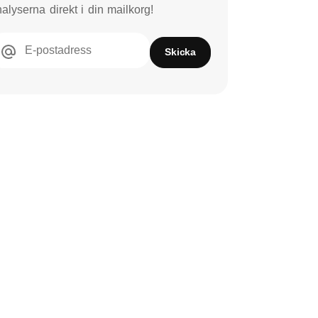
alyserna direkt i din mailkorg!
E-postadress
Skicka