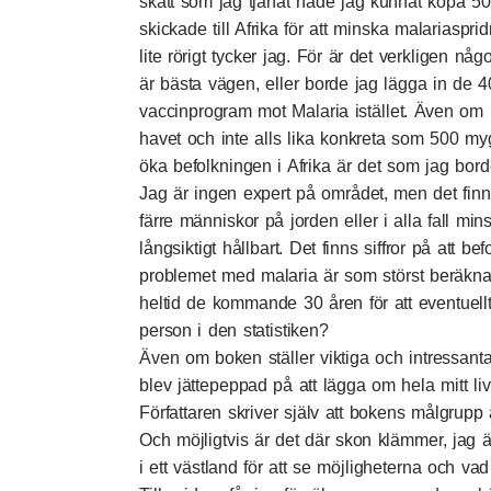
skatt som jag tjänat hade jag kunnat köpa 
skickade till Afrika för att minska malariaspri
lite rörigt tycker jag. För är det verkligen 
är bästa vägen, eller borde jag lägga in de 
vaccinprogram mot Malaria istället. Även om 
havet och inte alls lika konkreta som 500 myg
öka befolkningen i Afrika är det som jag bor
Jag är ingen expert på området, men det finn
färre människor på jorden eller i alla fall minsk
långsiktigt hållbart. Det finns siffror på att
problemet med malaria är som störst beräkna
heltid de kommande 30 åren för att eventuell
person i den statistiken?
Även om boken ställer viktiga och intressanta
blev jättepeppad på att lägga om hela mitt liv f
Författaren skriver själv att bokens målgrup
Och möjligtvis är det där skon klämmer, jag ä
i ett västland för att se möjligheterna och v