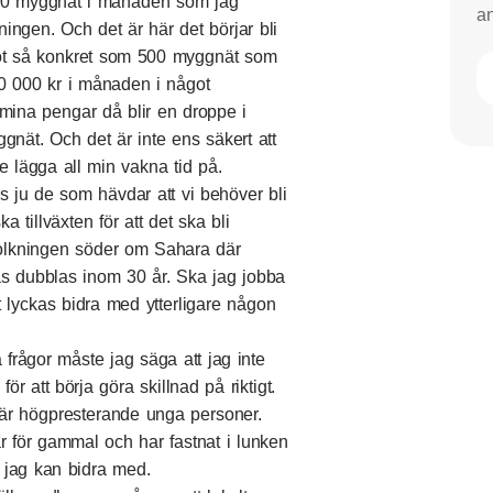
500 myggnät i månaden som jag
an
dningen. Och det är här det börjar bli
något så konkret som 500 myggnät som
40 000 kr i månaden i något
mina pengar då blir en droppe i
gnät. Och det är inte ens säkert att
de lägga all min vakna tid på.
s ju de som hävdar att vi behöver bli
a tillväxten för att det ska bli
 befolkningen söder om Sahara där
s dubblas inom 30 år. Ska jag jobba
t lyckas bidra med ytterligare någon
 frågor måste jag säga att jag inte
ör att börja göra skillnad på riktigt.
p är högpresterande unga personer.
r för gammal och har fastnat i lunken
ad jag kan bidra med.