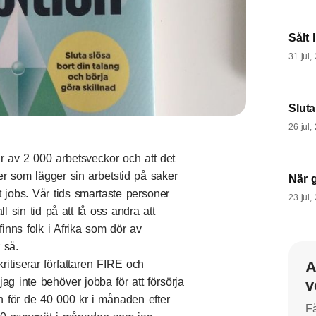
Sålt 
31 jul,
Slut
26 jul,
tår av 2 000 arbetsveckor och att det
er som lägger sin arbetstid på saker
När 
t jobs. Vår tids smartaste personer
23 jul,
sin tid på att få oss andra att
 finns folk i Afrika som dör av
 så.
A
kritiserar författaren FIRE och
ag inte behöver jobba för att försörja
v
ch för de 40 000 kr i månaden efter
Få