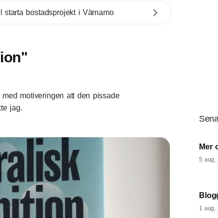
l starta bostadsprojekt i Värnamo
ion"
n” med motiveringen att den pissade
te jag.
Sena
Mer 
5 aug,
Blogg
1 aug,