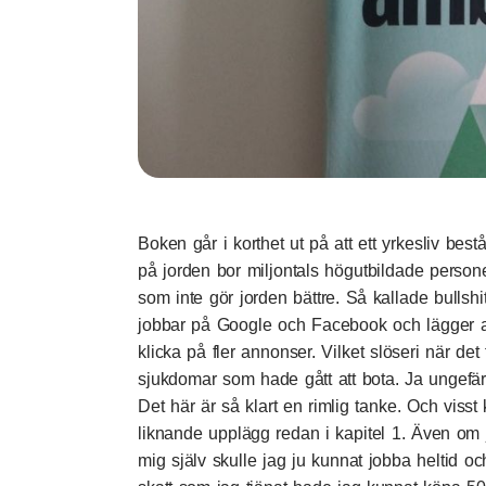
Boken går i korthet ut på att ett yrkesliv bes
på jorden bor miljontals högutbildade person
som inte gör jorden bättre. Så kallade bullshi
jobbar på Google och Facebook och lägger all 
klicka på fler annonser. Vilket slöseri när det
sjukdomar som hade gått att bota. Ja ungefär
Det här är så klart en rimlig tanke. Och visst 
liknande upplägg redan i kapitel 1. Även om j
mig själv skulle jag ju kunnat jobba heltid o