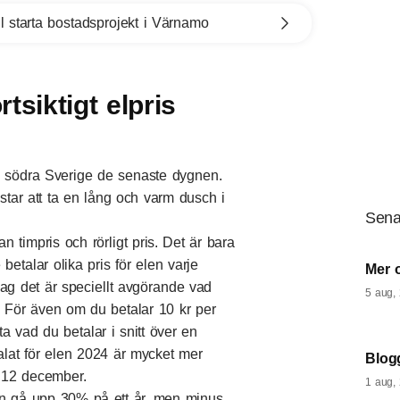
l starta bostadsprojekt i Värnamo
tsiktigt elpris
r i södra Sverige de senaste dygnen.
star att ta en lång och varm dusch i
Sena
an timpris och rörligt pris. Det är bara
etalar olika pris för elen varje
Mer 
jag det är speciellt avgörande vad
5 aug,
. För även om du betalar 10 kr per
a vad du betalar i snitt över en
alat för elen 2024 är mycket mer
Blogg
n 12 december.
1 aug,
kan gå upp 30% på ett år, men minus