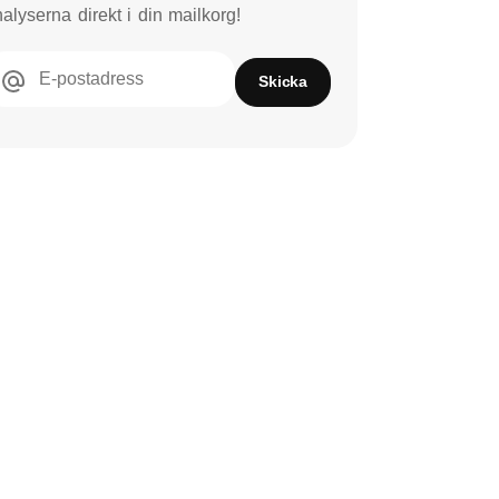
alyserna direkt i din mailkorg!
E-postadress
Skicka