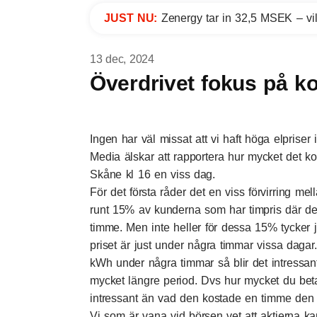
JUST NU:
Zenergy tar in 32,5 MSEK – vil
13 dec, 2024
Överdrivet fokus på kor
Ingen har väl missat att vi haft höga elprise
Media älskar att rapportera hur mycket det ko
Skåne kl 16 en viss dag.
För det första råder det en viss förvirring mell
runt 15% av kunderna som har timpris där de b
timme. Men inte heller för dessa 15% tycker 
priset är just under några timmar vissa dagar
kWh under några timmar så blir det intressant
mycket längre period. Dvs hur mycket du bet
intressant än vad den kostade en timme de
Vi som är vana vid börsen vet att aktierna 