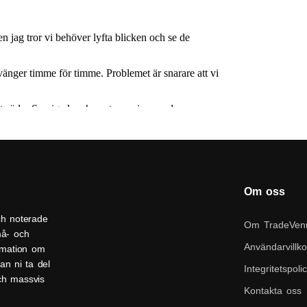
Om oss
ch noterade
Om TradeVen
må- och
Användarvillko
ormation om
an ni ta del
Integritetspoli
och massvis
Kontakta oss