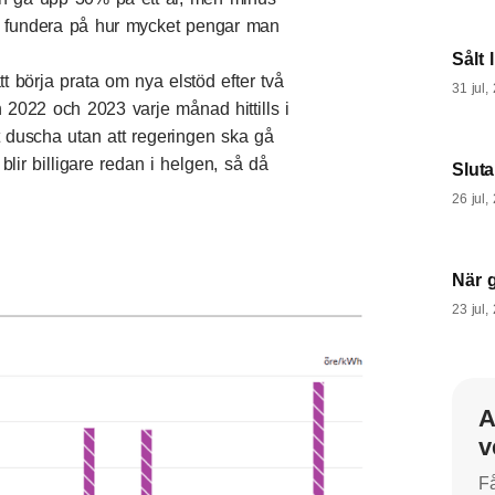
tt fundera på hur mycket pengar man
Sålt 
tt börja prata om nya elstöd efter två
31 jul,
än 2022 och 2023 varje månad hittills i
tt duscha utan att regeringen ska gå
blir billigare redan i helgen, så då
Slut
26 jul,
När 
23 jul,
A
v
Få