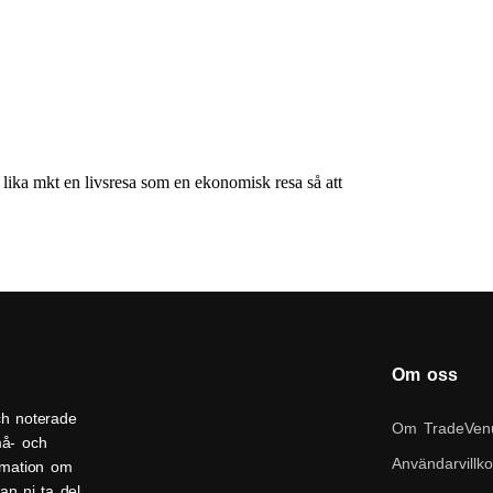
Om oss
ch noterade
Om TradeVen
må- och
Användarvillko
ormation om
an ni ta del