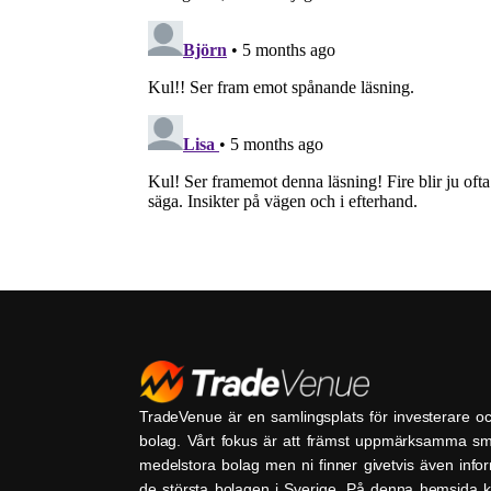
TradeVenue är en samlingsplats för investerare o
bolag. Vårt fokus är att främst uppmärksamma s
medelstora bolag men ni finner givetvis även inf
de största bolagen i Sverige. På denna hemsida k