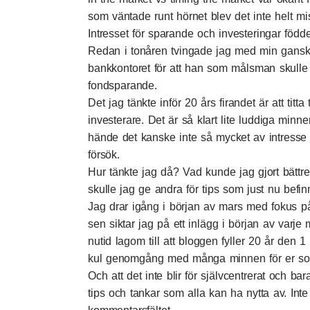
som väntade runt hörnet blev det inte helt m
Intresset för sparande och investeringar född
Redan i tonåren tvingade jag med min ganska
bankkontoret för att han som målsman skulle h
fondsparande.
Det jag tänkte inför 20 års firandet är att titt
investerare. Det är så klart lite luddiga minn
hände det kanske inte så mycket av intresse 
försök.
Hur tänkte jag då? Vad kunde jag gjort bättr
skulle jag ge andra för tips som just nu befin
Jag drar igång i början av mars med fokus p
sen siktar jag på ett inlägg i början av varje
nutid lagom till att bloggen fyller 20 år den 
kul genomgång med många minnen för er so
Och att det inte blir för självcentrerat och b
tips och tankar som alla kan ha nytta av. Inte