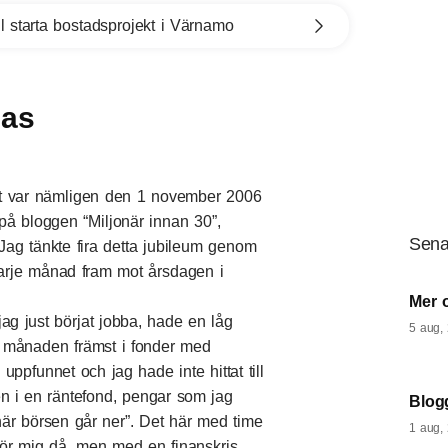
l starta bostadsprojekt i Värnamo
las
Det var nämligen den 1 november 2006
på bloggen “Miljonär innan 30”,
Sena
ag tänkte fira detta jubileum genom
varje månad fram mot årsdagen i
Mer 
g just börjat jobba, hade en låg
5 aug,
 månaden främst i fonder med
 uppfunnet och jag hade inte hittat till
n i en räntefond, pengar som jag
Blogg
“när börsen går ner”. Det här med time
1 aug,
 för mig då, men med en finanskris