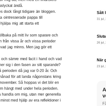
isslyckat ändå.
es dock långt tidigare än bloggen.
Sålt 
 ointresserade pappa till
31 jul,
jälpa mig att starta ett
a tillbaka på mitt liv som sparare och
Slut
en från vissa år och vissa perioder
26 jul,
vad jag minns. Men jag gör ett
e och sämre med facit i hand och vad
När 
ner sig i den fasen av sitt sparande?
23 jul,
å perioden då jag var 0-20 år. Och
 månad för att landa någonstans kring
1 november. Så hoppas vi det blir en
m hängt med under hela perioden.
A
ara handla om mig, utan mer generella
v
 minst med hjälp av era reflektioner i
Få