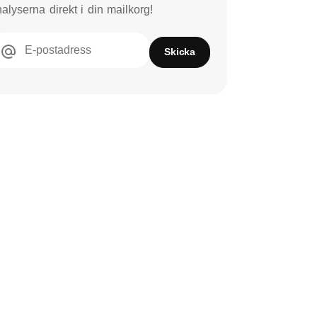
alyserna direkt i din mailkorg!
E-postadress
Skicka