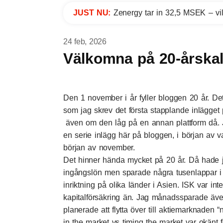
JUST NU:
Zenergy tar in 32,5 MSEK – vil
24 feb, 2026
Välkomna på 20-årska
Den 1 november i år fyller bloggen 20 år. 
som jag skrev det första stapplande inlägget 
även om den låg på en annan plattform då. J
en serie inlägg här på bloggen, i början av 
början av november.
Det hinner hända mycket på 20 år. Då hade ja
ingångslön men sparade några tusenlappar i
inriktning på olika länder i Asien. ISK var inte
kapitalförsäkring än. Jag månadssparade äve
planerade att flytta över till aktiemarknaden 
in the market vs timing the market var okänt