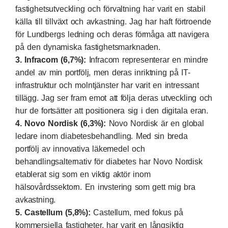
fastighetsutveckling och förvaltning har varit en stabil
källa till tillväxt och avkastning. Jag har haft förtroende
för Lundbergs ledning och deras förmåga att navigera
på den dynamiska fastighetsmarknaden.
3. Infracom (6,7%):
Infracom representerar en mindre
andel av min portfölj, men deras inriktning på IT-
infrastruktur och molntjänster har varit en intressant
tillägg. Jag ser fram emot att följa deras utveckling och
hur de fortsätter att positionera sig i den digitala eran.
4. Novo Nordisk (6,3%):
Novo Nordisk är en global
ledare inom diabetesbehandling. Med sin breda
portfölj av innovativa läkemedel och
behandlingsalternativ för diabetes har Novo Nordisk
etablerat sig som en viktig aktör inom
hälsovårdssektorn. En invstering som gett mig bra
avkastning.
5. Castellum (5,8%):
Castellum, med fokus på
kommersiella fastigheter, har varit en långsiktig