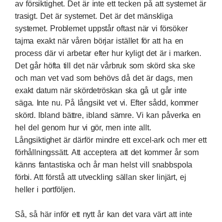
av försiktighet. Det är inte ett tecken på att systemet är
trasigt. Det är systemet. Det är det mänskliga
systemet. Problemet uppstår oftast när vi försöker
tajma exakt när våren börjar istället för att ha en
process där vi arbetar efter hur kyligt det är i marken.
Det går höfta till det när vårbruk som skörd ska ske
och man vet vad som behövs då det är dags, men
exakt datum när skördetröskan ska gå ut går inte
säga. Inte nu. På långsikt vet vi. Efter sådd, kommer
skörd. Ibland bättre, ibland sämre. Vi kan påverka en
hel del genom hur vi gör, men inte allt.
Långsiktighet är därför mindre ett excel-ark och mer ett
förhållningssätt. Att acceptera att det kommer år som
känns fantastiska och år man helst vill snabbspola
förbi. Att förstå att utveckling sällan sker linjärt, ej
heller i portföljen.
Så, så här inför ett nytt år kan det vara värt att inte