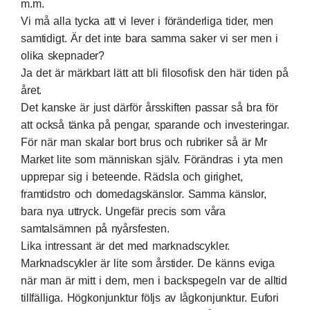
m.m.
Vi må alla tycka att vi lever i föränderliga tider, men
samtidigt. Är det inte bara samma saker vi ser men i
olika skepnader?
Ja det är märkbart lätt att bli filosofisk den här tiden på
året.
Det kanske är just därför årsskiften passar så bra för
att också tänka på pengar, sparande och investeringar.
För när man skalar bort brus och rubriker så är Mr
Market lite som människan själv. Förändras i yta men
upprepar sig i beteende. Rädsla och girighet,
framtidstro och domedagskänslor. Samma känslor,
bara nya uttryck. Ungefär precis som våra
samtalsämnen på nyårsfesten.
Lika intressant är det med marknadscykler.
Marknadscykler är lite som årstider. De känns eviga
när man är mitt i dem, men i backspegeln var de alltid
tillfälliga. Högkonjunktur följs av lågkonjunktur. Eufori