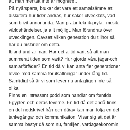
att man mentalt inte är mognare…
På nyårspartaj brukar det vara ett samtalsämne att
diskutera hur tider ändras, hur saker utvecklats, vad
som blivit annorlunda. Man pratar teknik-prylar, musik,
världshändelser, ja allt möjligt. Man förundras över
utvecklingen. Oavsett vilken generation du tillhör så
har du historier om detta.
Ibland undrar man. Har det alltid varit så att man
summerat tiden som varit? Hur gjorde våra jägar-och
samlarförfäder? En tid då vi kan anta fler generationer
levde med samma förutsättningar under lång tid.
Samtidigt så är vi som lever nu antagligen inte så
olika.
Finns en intressant podd som handlar om forntida
Egypten och deras leverne. En tid då det ändå finns
en del nedskrivet från och därav kan man följa en del
tankegångar och kommunikation. Visar sig att det är
samma bestyr då som nu, familjen, vardagsekonomin