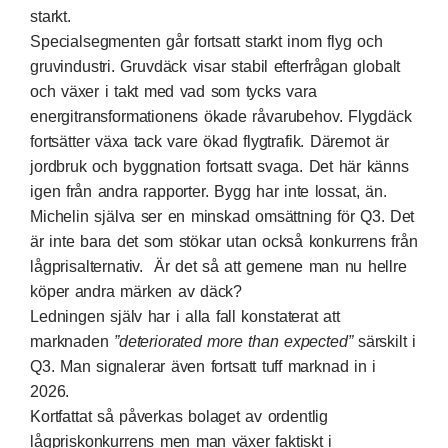
starkt.
Specialsegmenten går fortsatt starkt inom flyg och
gruvindustri. Gruvdäck visar stabil efterfrågan globalt
och växer i takt med vad som tycks vara
energitransformationens ökade råvarubehov. Flygdäck
fortsätter växa tack vare ökad flygtrafik. Däremot är
jordbruk och byggnation fortsatt svaga. Det här känns
igen från andra rapporter. Bygg har inte lossat, än.
Michelin själva ser en minskad omsättning för Q3. Det
är inte bara det som stökar utan också konkurrens från
lågprisalternativ. Är det så att gemene man nu hellre
köper andra märken av däck?
Ledningen själv har i alla fall konstaterat att
marknaden
”deteriorated more than expected”
särskilt i
Q3. Man signalerar även fortsatt tuff marknad in i
2026.
Kortfattat så påverkas bolaget av ordentlig
lågpriskonkurrens men man växer faktiskt i