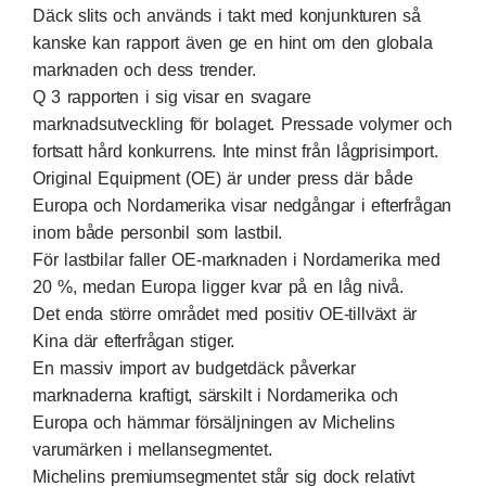
Däck slits och används i takt med konjunkturen så
kanske kan rapport även ge en hint om den globala
marknaden och dess trender.
Q 3 rapporten i sig visar en svagare
marknadsutveckling för bolaget. Pressade volymer och
fortsatt hård konkurrens. Inte minst från lågprisimport.
Original Equipment (OE) är under press där både
Europa och Nordamerika visar nedgångar i efterfrågan
inom både personbil som lastbil.
För lastbilar faller OE-marknaden i Nordamerika med
20 %, medan Europa ligger kvar på en låg nivå.
Det enda större området med positiv OE-tillväxt är
Kina där efterfrågan stiger.
En massiv import av budgetdäck påverkar
marknaderna kraftigt, särskilt i Nordamerika och
Europa och hämmar försäljningen av Michelins
varumärken i mellansegmentet.
Michelins premiumsegmentet står sig dock relativt