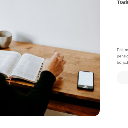
Trad
Följ m
pensio
börja