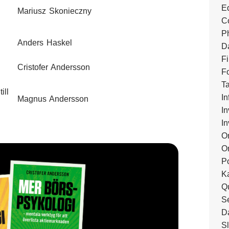
E
Mariusz Skonieczny
C
Ph
Anders Haskel
D
F
Cristofer Andersson
F
T
ill
In
Magnus Andersson
I
I
O
O
Po
K
Qu
S
D
S