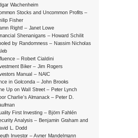
dgar Wachenheim
ommon Stocks and Uncommon Profits –
ilip Fisher
amn Right! – Janet Lowe
inancial Shenanigans – Howard Schilit
ooled by Randomness – Nassim Nicholas
aleb
fluence – Robert Cialdini
nvestment Biker – Jim Rogers
nvestors Manual – NAIC
nce in Golconda – John Brooks
ne Up on Wall Street – Peter Lynch
or Charlie’s Almanack – Peter D.
aufman
ality First Investing – Björn Fahlén
ecurity Analysis – Benjamin Graham and
avid L. Dodd
leuth Investor – Avner Mandelmann