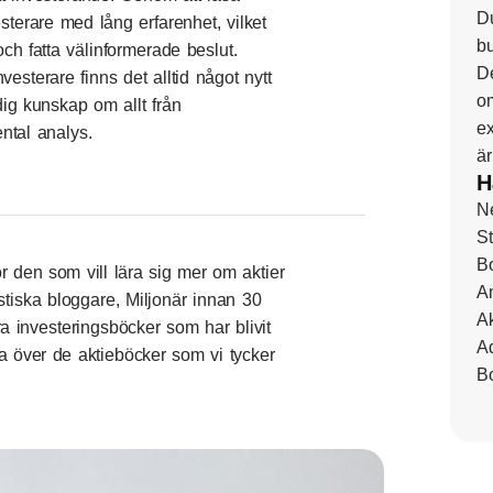
Du
sterare med lång erfarenhet, vilket
bu
och fatta välinformerade beslut.
De
vesterare finns det alltid något nytt
om
dig kunskap om allt från
ex
ental analys.
är
H
N
St
B
r den som vill lära sig mer om aktier
A
stiska bloggare,
Miljonär innan 30
A
era investeringsböcker som har blivit
Ad
a över de aktieböcker som vi tycker
B