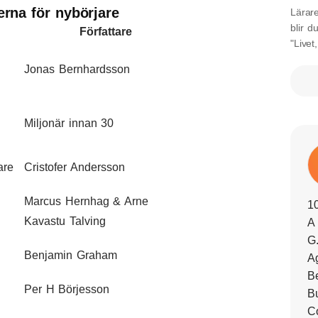
erna för nybörjare
Lärare
blir d
Författare
"Livet
Jonas Bernhardsson
Miljonär innan 30
are
Cristofer Andersson
Marcus Hernhag & Arne
1
Kavastu Talving
A
G.
Benjamin Graham
Ag
Be
Per H Börjesson
B
C