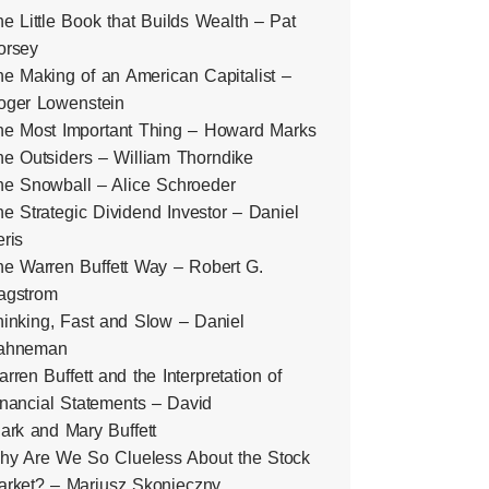
e Little Book that Builds Wealth – Pat
orsey
e Making of an American Capitalist –
oger Lowenstein
he Most Important Thing – Howard Marks
e Outsiders – William Thorndike
he Snowball – Alice Schroeder
e Strategic Dividend Investor – Daniel
ris
he Warren Buffett Way – Robert G.
agstrom
inking, Fast and Slow – Daniel
ahneman
rren Buffett and the Interpretation of
nancial Statements – David
ark and Mary Buffett
hy Are We So Clueless About the Stock
arket? – Mariusz Skonieczny