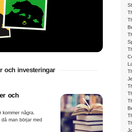
S
T
Th
B
Th
Sp
Th
C
L
r och investeringar
Th
J
T
Th
ier och
Th
B
är kommer några.
T
sa då man börjar med
Th
Jo