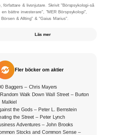
, författare & livsnjutare. Skrivit "Börspsykologi-så
u en bättre investerare", "MER Börspsykologi",
, Börsen & Allting" & "Gaius Marius".
Läs mer
Fler böcker om aktier
00 Baggers – Chris Mayers
 Random Walk Down Wall Street – Burton
 Malkiel
ainst the Gods – Peter L. Bernstein
ating the Street – Peter Lynch
usiness Adventures – John Brooks
ommon Stocks and Common Sense –