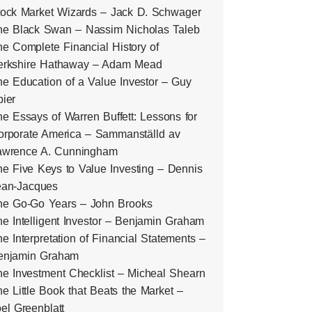
tock Market Wizards – Jack D. Schwager
he Black Swan – Nassim Nicholas Taleb
e Complete Financial History of
erkshire Hathaway – Adam Mead
e Education of a Value Investor – Guy
ier
e Essays of Warren Buffett: Lessons for
orporate America – Sammanställd av
awrence A. Cunningham
e Five Keys to Value Investing – Dennis
ean-Jacques
he Go-Go Years – John Brooks
e Intelligent Investor – Benjamin Graham
e Interpretation of Financial Statements –
enjamin Graham
he Investment Checklist – Micheal Shearn
e Little Book that Beats the Market –
el Greenblatt