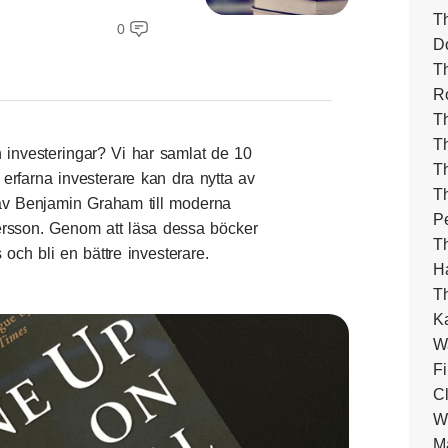
Th
0
D
Th
R
T
Th
h investeringar? Vi har samlat de 10
T
rfarna investerare kan dra nytta av
Th
r av Benjamin Graham till moderna
Pe
ersson
. Genom att läsa dessa böcker
T
och bli en bättre investerare.
H
Th
K
Wa
Fi
Cl
W
M