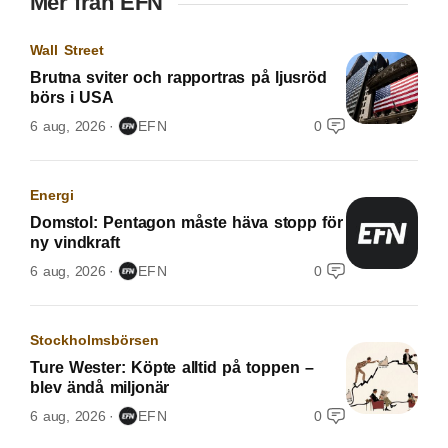
Mer från EFN
Wall Street
Brutna sviter och rapportras på ljusröd
börs i USA
6 aug, 2026
EFN
0
Energi
Domstol: Pentagon måste häva stopp för
ny vindkraft
6 aug, 2026
EFN
0
Stockholmsbörsen
Ture Wester: Köpte alltid på toppen –
blev ändå miljonär
6 aug, 2026
EFN
0