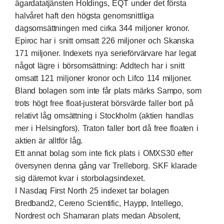
ägardatatjänsten Holdings, EQT under det första
halvåret haft den högsta genomsnittliga
dagsomsättningen med cirka 344 miljoner kronor.
Epiroc har i snitt omsatt 226 miljoner och Skanska
171 miljoner. Indexets nya serieförvärvare har legat
något lägre i börsomsättning: Addtech har i snitt
omsatt 121 miljoner kronor och Lifco 114 miljoner.
Bland bolagen som inte får plats märks Sampo, som
trots högt free float-justerat börsvärde faller bort på
relativt låg omsättning i Stockholm (aktien handlas
mer i Helsingfors). Traton faller bort då free floaten i
aktien är alltför låg.
Ett annat bolag som inte fick plats i OMXS30 efter
översynen denna gång var Trelleborg. SKF klarade
sig däremot kvar i storbolagsindexet.
I Nasdaq First North 25 indexet tar bolagen
Bredband2, Cereno Scientific, Haypp, Intellego,
Nordrest och Shamaran plats medan Absolent,