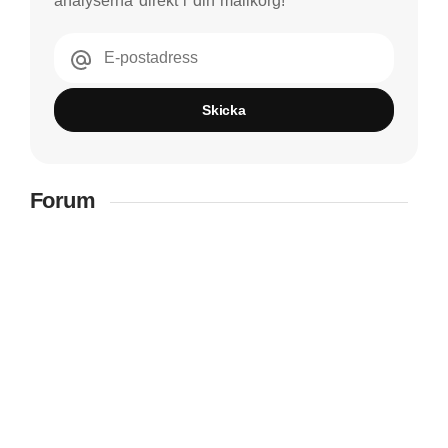
analyserna direkt i din mailkorg!
E-postadress
Skicka
Forum