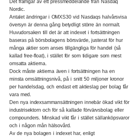
Det framgår av ett pressmeddelande från Nasdaq
Nordic.
Antalet ändringar i OMXS30 vid Nasdaqs halvårsvisa
översyn är denna gång betydligt större än normalt.
Huvudorsaken till det är att indexet i fortsättningen
baseras på börsbolagens börsvärde, justerat för hur
många aktier som anses tillgängliga för handel (så
kallad free-float), i stället för som tidigare som mest
omsatta aktierna.
Dock måste aktierna även i fortsättningen ha en
minsta omsättningsnivå, på i snitt 50 miljoner kronor
per handelsdag, och endast ett aktieslag per bolag får
vara med.
Den nya indexsammansättningen innebär ökad vikt för
industrisektorn och för så kallade förvärvsbolag eller
compounders. Minskad vikt får i stället sällanköpsvaror
och i någon mån hälsovård.
Av de nya bolagen i indexet har, enligt