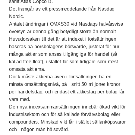
samt Atlas Copco B.
Det framgår av ett pressmeddelande från Nasdaq
Nordic.
Antalet ändringar i OMXS30 vid Nasdaqs halvårsvisa
översyn är denna gång betydligt större än normalt.
Huvudorsaken till det är att indexet i fortsättningen
baseras på börsbolagens börsvärde, justerat för hur
många aktier som anses tillgängliga för handel (så
kallad free-float), i stället för som tidigare som mest
omsatta aktierna.
Dock måste aktierna även i fortsättningen ha en
minsta omsättningsnivå, på i snitt 50 miljoner kronor
per handelsdag, och endast ett aktieslag per bolag får
vara med.
Den nya indexsammansättningen innebär ökad vikt för
industrisektorn och för så kallade förvärvsbolag eller
compounders. Minskad vikt får i stället sällanköpsvaror
och i någon mån hälsovård.