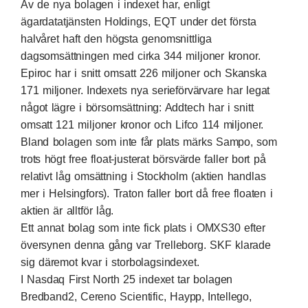
Av de nya bolagen i indexet har, enligt
ägardatatjänsten Holdings, EQT under det första
halvåret haft den högsta genomsnittliga
dagsomsättningen med cirka 344 miljoner kronor.
Epiroc har i snitt omsatt 226 miljoner och Skanska
171 miljoner. Indexets nya serieförvärvare har legat
något lägre i börsomsättning: Addtech har i snitt
omsatt 121 miljoner kronor och Lifco 114 miljoner.
Bland bolagen som inte får plats märks Sampo, som
trots högt free float-justerat börsvärde faller bort på
relativt låg omsättning i Stockholm (aktien handlas
mer i Helsingfors). Traton faller bort då free floaten i
aktien är alltför låg.
Ett annat bolag som inte fick plats i OMXS30 efter
översynen denna gång var Trelleborg. SKF klarade
sig däremot kvar i storbolagsindexet.
I Nasdaq First North 25 indexet tar bolagen
Bredband2, Cereno Scientific, Haypp, Intellego,