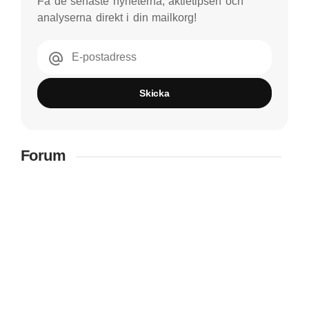
Få de senaste nyheterna, aktietipsen och
analyserna direkt i din mailkorg!
E-postadress
Skicka
Forum