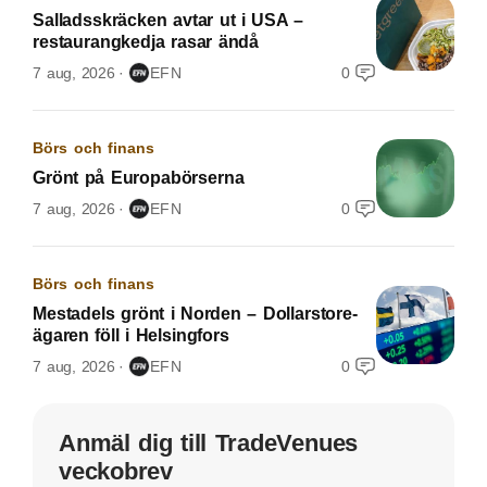
Salladsskräcken avtar ut i USA –
restaurangkedja rasar ändå
7 aug, 2026
EFN
0
Börs och finans
Grönt på Europabörserna
7 aug, 2026
EFN
0
Börs och finans
Mestadels grönt i Norden – Dollarstore-
ägaren föll i Helsingfors
7 aug, 2026
EFN
0
Anmäl dig till TradeVenues
veckobrev