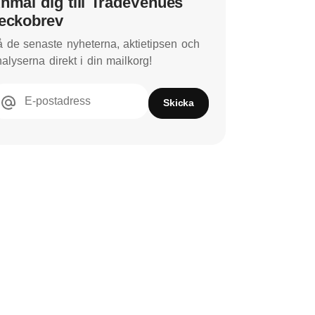
nmäl dig till TradeVenues
eckobrev
 de senaste nyheterna, aktietipsen och
alyserna direkt i din mailkorg!
E-postadress
Skicka