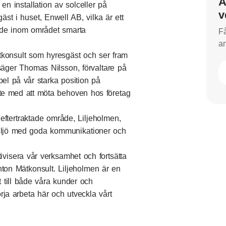
A
en installation av solceller på
v
st i huset, Enwell AB, vilka är ett
nande inom området smarta
Få
an
tkonsult som hyresgäst och ser fram
säger Thomas Nilsson, förvaltare på
el på vår starka position på
te med att möta behoven hos företag
eftertraktade område, Liljeholmen,
miljö med goda kommunikationer och
ivisera vår verksamhet och fortsätta
ton Mätkonsult. Liljeholmen är en
t till både våra kunder och
örja arbeta här och utveckla vårt