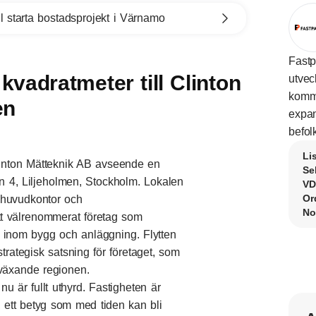
l starta bostadsprojekt i Värnamo
Fastp
kvadratmeter till Clinton
utvec
komme
en
expan
befol
Li
Clinton Mätteknik AB avseende en
Se
en 4, Liljeholmen, Stockholm. Lokalen
VD
Or
 huvudkontor och
No
tt välrenommerat företag som
k inom bygg och anläggning. Flytten
strategisk satsning för företaget, som
växande regionen.
nu är fullt uthyrd. Fastigheten är
 ett betyg som med tiden kan bli