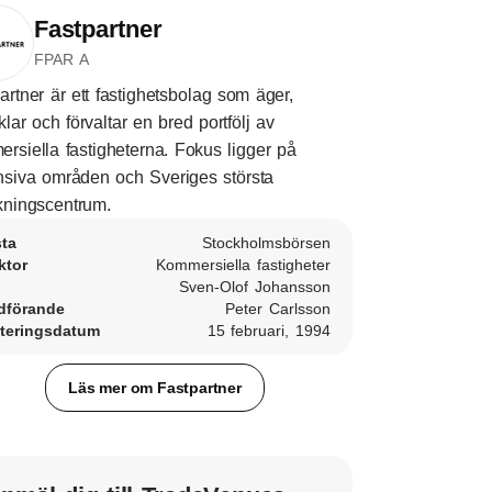
Fastpartner
FPAR A
artner är ett fastighetsbolag som äger,
klar och förvaltar en bred portfölj av
rsiella fastigheterna. Fokus ligger på
siva områden och Sveriges största
kningscentrum.
sta
Stockholmsbörsen
ktor
Kommersiella fastigheter
Sven-Olof Johansson
dförande
Peter Carlsson
teringsdatum
15 februari, 1994
Läs mer om Fastpartner