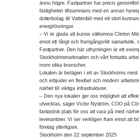
ännu högre. Fastpartner har precis genomfört 
fastigheten tillsammans med en annan hyresgä
dotterbolag till Vattenfall med ett stort kun
energilösningar.
– Vi är glada att kunna välkomna Clinton Mä
emot ett långt och framgångsrikt samarbete, 
Fastpartner. Den här uthyrningen är ett exemp
Stockholmsmarknaden och vårt fortsatta arbe
inom olika branscher.
Lokalen är belägen i ett av Stockholms mest 
och erbjuder en flexibel och modern arbets
närhet till viktiga infrastrukturer.
– Den nya lokalen ger oss möjlighet att effekt
utvecklas, säger Victor Nyström, COO på Clin
fantastisk plats för oss att vara på med närhe
leverantörer. Vi ser verkligen fram emot att b
företag ytterligare.
Stockholm den 22 september 2025