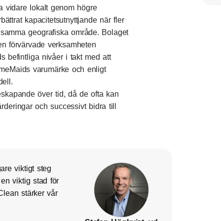
äxa vidare lokalt genom högre
ttrat kapacitetsutnyttjande när fler
m samma geografiska område. Bolaget
den förvärvade verksamheten
befintliga nivåer i takt med att
HomeMaids varumärke och enligt
dell.
eskapande över tid, då de ofta kan
ärderingar och successivt bidra till
re viktigt steg
r en viktig stad för
ean stärker vår