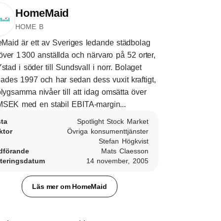
HomeMaid
HOME B
aid är ett av Sveriges ledande städbolag
ver 1 300 anställda och närvaro på 52 orter,
Ystad i söder till Sundsvall i norr. Bolaget
ades 1997 och har sedan dess vuxit kraftigt,
blygsamma nivåer till att idag omsätta över
SEK med en stabil EBITA-margin...
sta
Spotlight Stock Market
ktor
Övriga konsumenttjänster
Stefan Högkvist
dförande
Mats Claesson
teringsdatum
14 november, 2005
Läs mer om HomeMaid