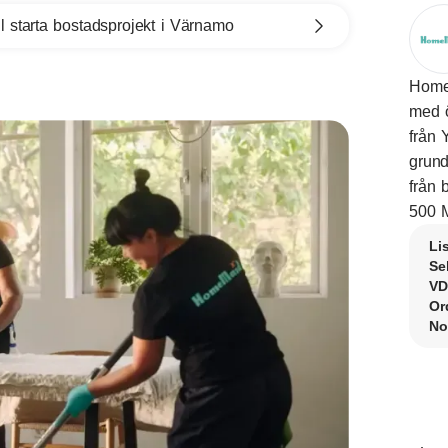
l starta bostadsprojekt i Värnamo
HomeM
med ö
från 
grund
från 
500 M
Li
Se
VD
Or
No