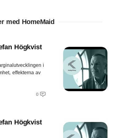
juer med HomeMaid
efan Högkvist
arginalutvecklingen i
mhet, effekterna av
0
efan Högkvist