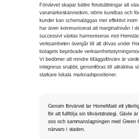
Förvärvet skapar bättre förutsättningar att v
varumärkeskännedom, större kundbas och förbä
kunder kan schemaläggas mer effektivt ino
har även kommunicerat att marginalnivån i 
successivt väntas harmoniseras mot Hemstäds 
verksamheten övergår till att drivas under 
bolagets beprövade verksamhetsstyrningsmo
Vi bedömer att mindre tilläggsförvärv är värd
integreras snabbt, genomföras till attraktiva v
starkare lokala marknadspositioner.
Genom förvärvet tar HomeMaid ett ytterliga
för att fullfölja sin tillväxtstrategi. Gävle ä
oss och sammanslagningen med Green Cl
närvaro i staden.