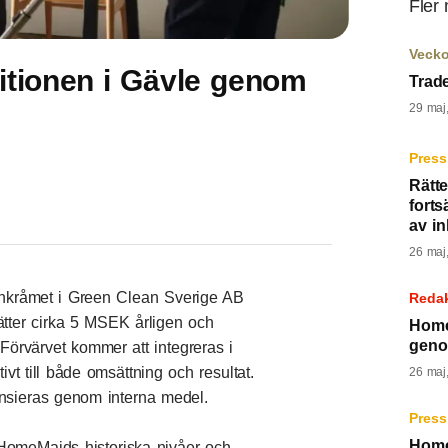
Fler
Veck
itionen i Gävle genom
Trad
29 maj
Press
Rätt
forts
av in
26 maj
inkråmet i Green Clean Sverige AB
Reda
ter cirka 5 MSEK årligen och
Home
geno
Förvärvet kommer att integreras i
vt till både omsättning och resultat.
26 maj
ansieras genom interna medel.
Press
Home
d HomeMaids historiska nivåer och