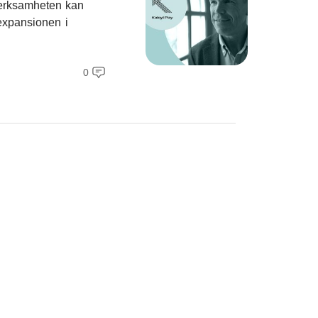
 verksamheten kan
expansionen i
0