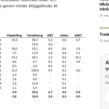
tillv
xa genom mindre tilläggsförvärv till
inkrå
26 maj
Veck
Trad
22 maj
A
v
Få
an