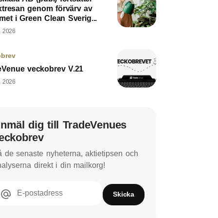
äxtresan genom förvärv av
met i Green Clean Sverig...
, 2026
obrev
eVenue veckobrev V.21
, 2026
nmäl dig till TradeVenues
eckobrev
 de senaste nyheterna, aktietipsen och
alyserna direkt i din mailkorg!
E-postadress
Skicka