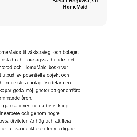
Stefan Högkvist, vd
HomeMaid
HomeMaids tillväxtstrategi och bolaget
Hemstäd och Företagsstäd under det
enterad och HomeMaid beskriver
t utbud av potentiella objekt och
h medelstora bolag. Vi delar den
kapar goda möjligheter att genomföra
 kommande åren.
rganisationen och arbetet kring
elinearbete och genom högre
rvsaktiviteten är hög och att flera
er att sannolikheten för ytterligare