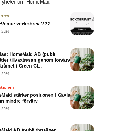
 nyheter om HomeMaid
obrev
eVenue veckobrev V.22
, 2026
else: HomeMaid AB (publ)
ätter tillväxtresan genom förvärv
kråmet i Green Cl...
, 2026
ktionen
Maid stärker positionen i Gävle
m mindre förvärv
, 2026
Maid AB (publ) fortsätter