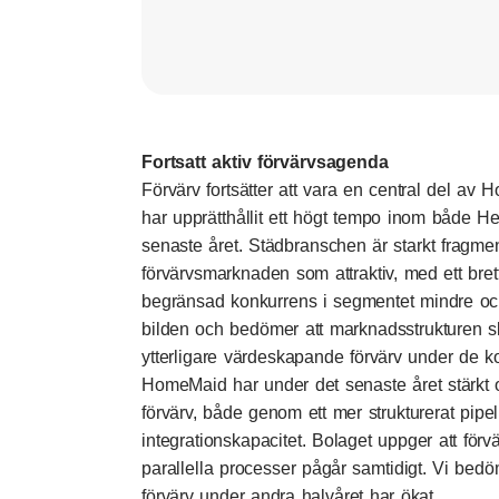
Fortsatt aktiv förvärvsagenda
Förvärv fortsätter att vara en central del av 
har upprätthållit ett högt tempo inom både 
senaste året. Städbranschen är starkt fragm
förvärvsmarknaden som attraktiv, med ett bret
begränsad konkurrens i segmentet mindre oc
bilden och bedömer att marknadsstrukturen s
ytterligare värdeskapande förvärv under de
HomeMaid har under det senaste året stärkt o
förvärv, både genom ett mer strukturerat pip
integrationskapacitet. Bolaget uppger att förvä
parallella processer pågår samtidigt. Vi bedöm
förvärv under andra halvåret har ökat.