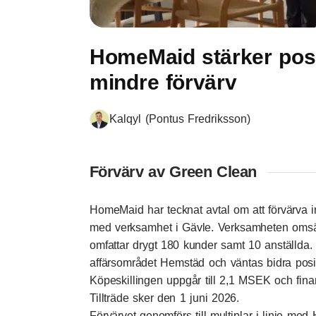
HomeMaid stärker pos
mindre förvärv
Kalqyl (Pontus Fredriksson)
Förvärv av Green Clean
HomeMaid har tecknat avtal om att förvärva 
med verksamhet i Gävle. Verksamheten omsät
omfattar drygt 180 kunder samt 10 anställda. 
affärsområdet Hemstäd och väntas bidra positi
Köpeskillingen uppgår till 2,1 MSEK och fin
Tillträde sker den 1 juni 2026.
Förvärvet genomförs till multiplar i linje me