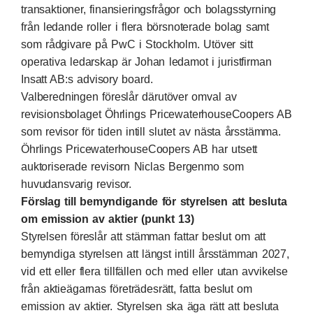
transaktioner, finansieringsfrågor och bolagsstyrning
från ledande roller i flera börsnoterade bolag samt
som rådgivare på PwC i Stockholm. Utöver sitt
operativa ledarskap är Johan ledamot i juristfirman
Insatt AB:s advisory board.
Valberedningen föreslår därutöver omval av
revisionsbolaget Öhrlings PricewaterhouseCoopers AB
som revisor för tiden intill slutet av nästa årsstämma.
Öhrlings PricewaterhouseCoopers AB har utsett
auktoriserade revisorn Niclas Bergenmo som
huvudansvarig revisor.
Förslag till bemyndigande för styrelsen att besluta
om emission av aktier (punkt 13)
Styrelsen föreslår att stämman fattar beslut om att
bemyndiga styrelsen att längst intill årsstämman 2027,
vid ett eller flera tillfällen och med eller utan avvikelse
från aktieägarnas företrädesrätt, fatta beslut om
emission av aktier. Styrelsen ska äga rätt att besluta