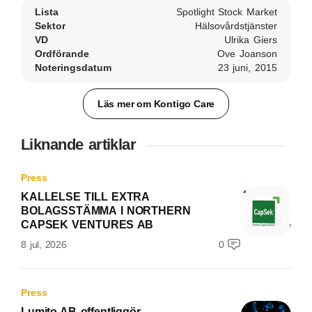
Lista
Spotlight Stock Market
Sektor
Hälsovårdstjänster
VD
Ulrika Giers
Ordförande
Ove Joanson
Noteringsdatum
23 juni, 2015
Läs mer om Kontigo Care
Liknande artiklar
Press
KALLELSE TILL EXTRA
BOLAGSSTÄMMA I NORTHERN
CAPSEK VENTURES AB
8 jul, 2026
0
Press
Lumito AB offentliggör