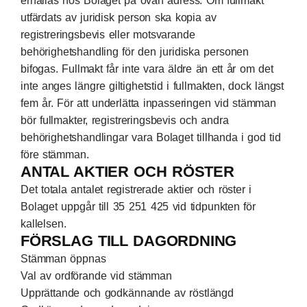
erhållas hos Bolaget på ovan adress. Om fullmakt
utfärdats av juridisk person ska kopia av
registreringsbevis eller motsvarande
behörighetshandling för den juridiska personen
bifogas. Fullmakt får inte vara äldre än ett år om det
inte anges längre giltighetstid i fullmakten, dock längst
fem år. För att underlätta inpasseringen vid stämman
bör fullmakter, registreringsbevis och andra
behörighetshandlingar vara Bolaget tillhanda i god tid
före stämman.
ANTAL AKTIER OCH RÖSTER
Det totala antalet registrerade aktier och röster i
Bolaget uppgår till 35 251 425 vid tidpunkten för
kallelsen.
FÖRSLAG TILL DAGORDNING
Stämman öppnas
Val av ordförande vid stämman
Upprättande och godkännande av röstlängd