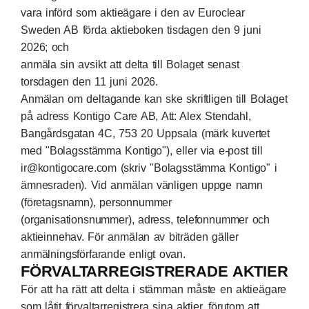
vara införd som aktieägare i den av Euroclear
Sweden AB förda aktieboken tisdagen den 9 juni
2026; och
anmäla sin avsikt att delta till Bolaget senast
torsdagen den 11 juni 2026.
Anmälan om deltagande kan ske skriftligen till Bolaget
på adress Kontigo Care AB, Att: Alex Stendahl,
Bangårdsgatan 4C, 753 20 Uppsala (märk kuvertet
med "Bolagsstämma Kontigo"), eller via e-post till
ir@kontigocare.com (skriv "Bolagsstämma Kontigo" i
ämnesraden). Vid anmälan vänligen uppge namn
(företagsnamn), personnummer
(organisationsnummer), adress, telefonnummer och
aktieinnehav. För anmälan av biträden gäller
anmälningsförfarande enligt ovan.
FÖRVALTARREGISTRERADE AKTIER
För att ha rätt att delta i stämman måste en aktieägare
som låtit förvaltarregistrera sina aktier, förutom att