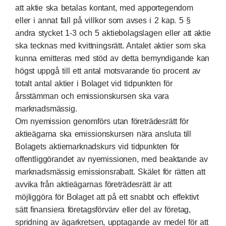
att aktie ska betalas kontant, med apportegendom
eller i annat fall på villkor som avses i 2 kap. 5 §
andra stycket 1-3 och 5 aktiebolagslagen eller att aktie
ska tecknas med kvittningsrätt. Antalet aktier som ska
kunna emitteras med stöd av detta bemyndigande kan
högst uppgå till ett antal motsvarande tio procent av
totalt antal aktier i Bolaget vid tidpunkten för
årsstämman och emissionskursen ska vara
marknadsmässig.
Om nyemission genomförs utan företrädesrätt för
aktieägarna ska emissionskursen nära ansluta till
Bolagets aktiemarknadskurs vid tidpunkten för
offentliggörandet av nyemissionen, med beaktande av
marknadsmässig emissionsrabatt. Skälet för rätten att
avvika från aktieägarnas företrädesrätt är att
möjliggöra för Bolaget att på ett snabbt och effektivt
sätt finansiera företagsförvärv eller del av företag,
spridning av ägarkretsen, upptagande av medel för att