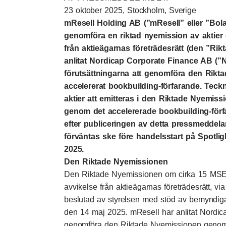
23 oktober 2025, Stockholm, Sverige
mResell Holding AB (”mResell” eller ”Bolag
genomföra en riktad nyemission av aktie
från aktieägarnas företrädesrätt (den ”Ri
anlitat Nordicap Corporate Finance AB (”No
förutsättningarna att genomföra den Rikt
accelererat bookbuilding-förfarande. Teckn
aktier att emitteras i den Riktade Nyemi
genom det accelererade bookbuilding-för
efter publiceringen av detta pressmeddelan
förväntas ske före handelsstart på Spotli
2025.
Den Riktade Nyemissionen
Den Riktade Nyemissionen om cirka 15 MSE
avvikelse från aktieägarnas företrädesrätt, vi
beslutad av styrelsen med stöd av bemyndi
den 14 maj 2025. mResell har anlitat Nordicap 
genomföra den Riktade Nyemissionen genom e