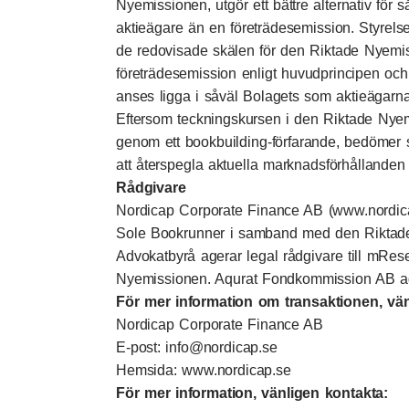
Nyemissionen, utgör ett bättre alternativ för 
aktieägare än en företrädesemission. Styrels
de redovisade skälen för den Riktade Nyemis
företrädesemission enligt huvudprincipen och
anses ligga i såväl Bolagets som aktieägarna
Eftersom teckningskursen i den Riktade Nyem
genom ett bookbuilding-förfarande, bedömer 
att återspegla aktuella marknadsförhållanden 
Rådgivare
Nordicap Corporate Finance AB (
www.nordic
Sole Bookrunner i samband med den Riktad
Advokatbyrå agerar legal rådgivare till mRe
Nyemissionen. Aqurat Fondkommission AB age
För mer information om transaktionen, vän
Nordicap Corporate Finance AB
E-post:
info@nordicap.s
e
Hemsida: www.nordicap.se
För mer information, vänligen kontakta: