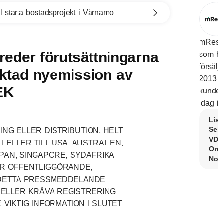
l starta bostadsprojekt i Värnamo
mRese
reder förutsättningarna
som h
försä
iktad nyemission av
2013 
EK
kunde
idag 
Li
Se
NG ELLER DISTRIBUTION, HELT
VD
 I ELLER TILL USA, AUSTRALIEN,
Or
PAN, SINGAPORE, SYDAFRIKA
No
ÄR OFFENTLIGGÖRANDE,
V DETTA PRESSMEDDELANDE
 ELLER KRÄVA REGISTRERING
VIKTIG INFORMATION I SLUTET