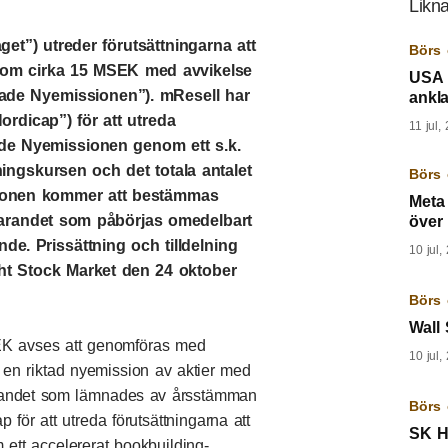
Likna
et”) utreder förutsättningarna att
Börs 
r om cirka 15 MSEK med avvikelse
USA l
ktade Nyemissionen”). mResell har
ankla
rdicap”) för att utreda
11 jul,
ade Nyemissionen genom ett s.k.
ingskursen och det totala antalet
Börs 
ssionen kommer att bestämmas
Meta
farandet som påbörjas omedelbart
över 
de. Prissättning och tilldelning
10 jul,
ght Stock Market den 24 oktober
Börs 
Wall 
K avses att genomföras med
10 jul,
a en riktad nyemission av aktier med
gandet som lämnades av årsstämman
Börs 
för att utreda förutsättningarna att
SK Hy
tt accelererat bookbuilding-