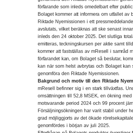
förfarande som inleds omedelbart efter publi
Bolaget kommer att informera om utfallet av 
Riktade Nyemissionen i ett pressmeddelande 
avslutats, vilket beräknas att ske senast inn
inleds den 24 oktober 2025. Det slutliga tota
emitteras, teckningskursen per aktie samt til
kommer att fastställas av mResell i samråd 
förfarandet kan, om Bolaget så beslutar, komm
kan när som helst avbrytas och Bolaget kan så
genomföra den Riktade Nyemissionen.
Bakgrund och motiv till den Riktade Nye
mResell befinner sig i en stark tillväxtfas. U
omsättningen till 52,8 MSEK, en ökning med
motsvarande period 2024 och 99 procent jämf
Försäljningsökningen har varit stabil under he
grad möjliggjorts av det ökade rörelsekapital
genomfördes i början av juli 2025.
Efterfrågan på Bolagets produkter överstiger fo