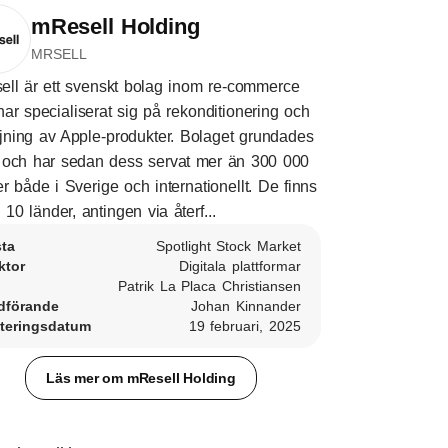
mResell Holding
MRSELL
ll är ett svenskt bolag inom re-commerce
ar specialiserat sig på rekonditionering och
ljning av Apple-produkter. Bolaget grundades
och har sedan dess servat mer än 300 000
r både i Sverige och internationellt. De finns
i 10 länder, antingen via återf...
sta
Spotlight Stock Market
ktor
Digitala plattformar
Patrik La Placa Christiansen
dförande
Johan Kinnander
teringsdatum
19 februari, 2025
Läs mer om mResell Holding