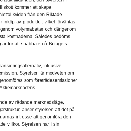
tillskott kommer att skapa
t. Nettolikviden från den Riktade
inköp av produkter, vilket förväntas
na genom volymrabatter och därigenom
 fasta kostnaderna. Således bedöms
gar för att snabbare nå Bolagets
ansieringsalternativ, inklusive
esemission. Styrelsen är medveten om
 genomföras som företrädesemissioner
v Aktiemarknadens
nde av rådande marknadsläge,
arstruktur, anser styrelsen att det på
ägarnas intresse att genomföra den
 villkor. Styrelsen har i sin