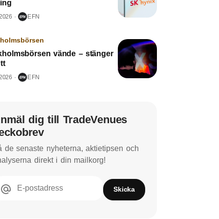
ring
 2026
EFN
kholmsbörsen
kholmsbörsen vände – stänger
tt
 2026
EFN
nmäl dig till TradeVenues
eckobrev
 de senaste nyheterna, aktietipsen och
alyserna direkt i din mailkorg!
E-postadress
Skicka