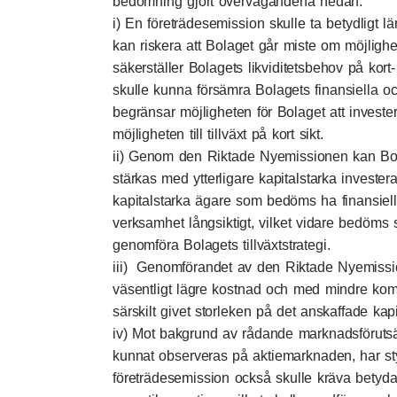
bedömning gjort övervägandena nedan:
i) En företrädesemission skulle ta betydligt l
kan riskera att Bolaget går miste om möjlighe
säkerställer Bolagets likviditetsbehov på kort-
skulle kunna försämra Bolagets finansiella och
begränsar möjligheten för Bolaget att invester
möjligheten till tillväxt på kort sikt.
ii) Genom den Riktade Nyemissionen kan Bola
stärkas med ytterligare kapitalstarka investe
kapitalstarka ägare
som bedöms ha finansiella
verksamhet långsiktigt, vilket vidare bedöms 
genomföra Bolagets tillväxtstrategi.
iii) Genomförandet av den Riktade Nyemissi
väsentligt lägre kostnad och med mindre kom
särskilt givet storleken på det anskaffade kapi
iv) Mot bakgrund av rådande marknadsförutsät
kunnat observeras på aktiemarknaden, har st
företrädesemission också skulle kräva betyda