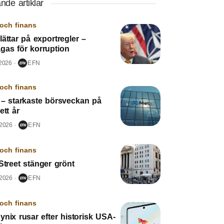
nde artiklar
och finans
ättar på exportregler –
gas för korruption
 2026
EFN
och finans
 – starkaste börsveckan på
ett år
 2026
EFN
och finans
Street stänger grönt
 2026
EFN
och finans
nix rusar efter historisk USA-