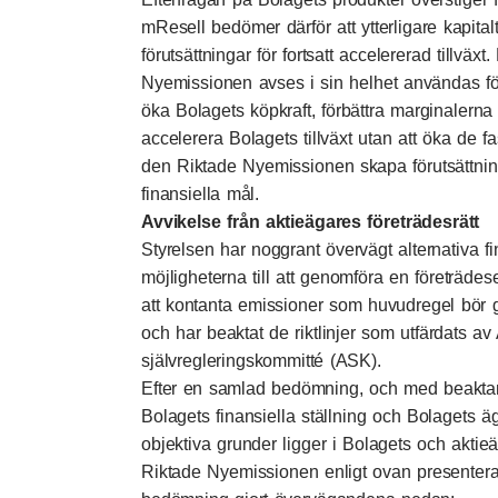
mResell bedömer därför att ytterligare kapital
förutsättningar för fortsatt accelererad tillväx
Nyemissionen avses i sin helhet användas för 
öka Bolagets köpkraft, förbättra marginaler
accelerera Bolagets tillväxt utan att öka de
den Riktade Nyemissionen skapa förutsättnin
finansiella mål.
Avvikelse från aktieägares företrädesrätt
Styrelsen har noggrant övervägt alternativa fin
möjligheterna till att genomföra en företräd
att kontanta emissioner som huvudregel bör
och har beaktat de riktlinjer som utfärdats a
självregleringskommitté (ASK).
Efter en samlad bedömning, och med beakta
Bolagets finansiella ställning och Bolagets äg
objektiva grunder ligger i Bolagets och aktie
Riktade Nyemissionen enligt ovan presenterade