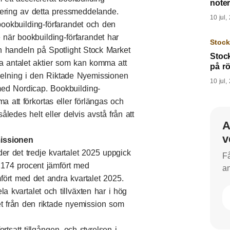
note
cering av detta pressmeddelande.
10 jul,
bookbuilding-förfarandet och den
när bookbuilding-förfarandet har
Stoc
an handeln på Spotlight Stock Market
Stoc
la antalet aktier som kan komma att
på rö
ldelning i den Riktade Nyemissionen
10 jul,
med Nordicap. Bookbuilding-
a att förkortas eller förlängas och
ledes helt eller delvis avstå från att
A
v
missionen
nder det tredje kvartalet 2025 uppgick
Få
 174 procent jämfört med
an
ört med det andra kvartalet 2025.
la kvartalet och tillväxten har i hög
et från den riktade nyemission som
rtsatt tillgången, och styrelsen i