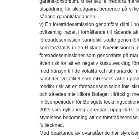
garantikonsortium, vilket skulle medföra merko
utspädning för aktieägarna beroende på vilke
sådana garantiåtaganden.
v) En företrädesemission genomförs därtill nor
oväsentlig, rabatt i förhållande till rådande 
företrädesemission sannolikt skulle genomfört
som fastställts i den Riktade Nyemissionen, gi
företrädesemissioner som genomförts på mark
även risk för att en negativ kursutveckling f
med hänsyn till de volatila och utmanande m
samt den volatilitet som mResells aktie uppvis
medför risk att en företrädesemission inte skul
och således inte tillföra Bolaget tillräckligt
inlösenperioden för Bolagets teckningsoptio
2025 vars nyttjandegrad endast uppgick till ci
styrelsens bedömning att en företrädesemissio
fulltecknad.
Med beaktande av ovanstående har styrelsen