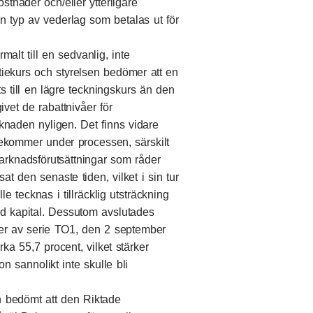
stnader och/eller ytterligare
n typ av vederlag som betalas ut för
malt till en sedvanlig, inte
aktiekurs och styrelsen bedömer att en
s till en lägre teckningskurs än den
vet de rabattnivåer för
naden nyligen. Det finns vidare
örekommer under processen, särskilt
arknadsförutsättningar som råder
at den senaste tiden, vilket i sin tur
le tecknas i tillräcklig utsträckning
 med kapital. Dessutom avslutades
ner av serie TO1, den 2 september
rka 55,7 procent, vilket stärker
n sannolikt inte skulle bli
 bedömt att den Riktade