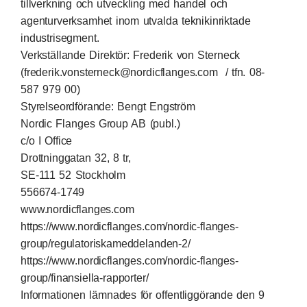
tillverkning och utveckling med handel och
agenturverksamhet inom utvalda teknikinriktade
industrisegment.
Verkställande Direktör: Frederik von Sterneck
(
frederik.vonstern
eck@nordicflanges.com
/ tfn. 08-
587 979 00)
Styrelseordförande: Bengt Engström
Nordic Flanges Group AB (publ.)
c/o I Office
Drottninggatan 32, 8 tr,
SE-111 52 Stockholm
556674-1749
www.nordicflanges.com
https://www.nordicflanges.com/nordic-flanges-
group/regulatoriskameddelanden-2/
https://www.nordicflanges.com/nordic-flanges-
group/finansiella-rapporter/
Informationen lämnades för offentliggörande den 9