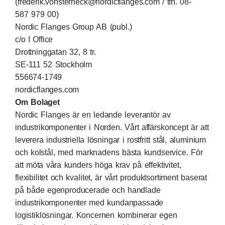
(
frederi
k.vonsterneck@nordicflanges.com
/ tfn. 08-
587 979 00)
Nordic Flanges Group AB (publ.)
c/o I Office
Drottninggatan 32, 8 tr.
SE-111 52 Stockholm
556674-1749
nordicflanges.com
Om Bolaget
Nordic Flanges är en ledande leverantör av
industrikomponenter i Norden. Vårt affärskoncept är att
leverera industriella lösningar i rostfritt stål, aluminium
och kolstål, med marknadens bästa kundservice. För
att möta våra kunders höga krav på effektivitet,
flexibilitet och kvalitet, är vårt produktsortiment baserat
på både egenproducerade och handlade
industrikomponenter med kundanpassade
logistiklösningar. Koncernen kombinerar egen