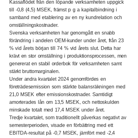
Kassaflödet från den löpande verksamheten uppgick
till -0,8 (4,5) MSEK, främst p g a kapitalbindning i
samband med etablering av en ny kundrelation och
omställningskostnader.
Svenska verksamheten har genomgått en snabb
förändring i andelen OEM-kunder under året, från 23
% vid årets början till 74 % vid årets slut. Detta har
krävt en stor omställning i produktionsprocessen, men
genererat en stabil orderbok för verksamheten samt
stärkt bruttomarginalen.
Under andra kvartalet 2024 genomfördes en
företrädesemission som stärkte balansräkningen med
21,0 MSEK efter emissionskostnader. Samtidigt
amorterades lån om 13,5 MSEK, och nettoskulden
minskade totalt med 17,4 MSEK under året.
Tredje kvartalet, som traditionellt påverkas negativt av
semesterperioden, visade en förbättring med ett
EBITDA-resultat på -0,7 MSEK, jämfört med -2,4