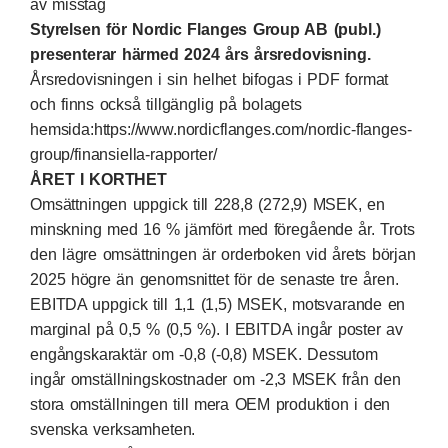
av misstag
Styrelsen för Nordic Flanges Group AB (publ.)
presenterar härmed 2024 års årsredovisning.
Årsredovisningen i sin helhet bifogas i PDF format
och finns också tillgänglig på bolagets
hemsida:
https://www.nordicflanges.com/nordic-flanges-
group/finansiella-rapporter/
ÅRET I KORTHET
Omsättningen uppgick till 228,8 (272,9) MSEK, en
minskning med 16 % jämfört med föregående år. Trots
den lägre omsättningen är orderboken vid årets början
2025 högre än genomsnittet för de senaste tre åren.
EBITDA uppgick till 1,1 (1,5) MSEK, motsvarande en
marginal på 0,5 % (0,5 %). I EBITDA ingår poster av
engångskaraktär om -0,8 (-0,8) MSEK. Dessutom
ingår omställningskostnader om -2,3 MSEK från den
stora omställningen till mera OEM produktion i den
svenska verksamheten.