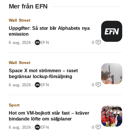
Mer från EFN
Wall Street
Uppgifter: Så stor blir Alphabets nya
emission
6 aug, 2026
EFN
0
Wall Street
Space X mot strömmen – raset
begränsar lockup-försäljning
6 aug, 2026
EFN
0
Sport
Hot om VM-bojkott står fast – kräver
bindande löfte om säljplaner
6 aug, 2026
EFN
0