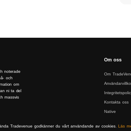
Om oss
ch noterade
Om TradeVen
må- och
Användarvillko
ormation om
an ni ta del
Integritetspoli
och massvis
Kontakta oss
Native
ända Tradevenue godkänner du vårt användande av cookies.
Läs m