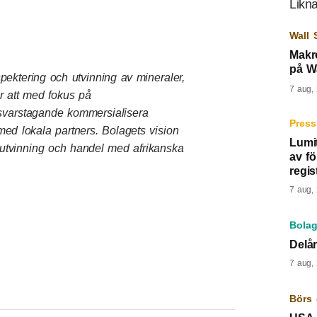
Likna
Wall 
Makr
på Wa
pektering och utvinning av mineraler,
7 aug,
är att med fokus på
ansvarstagande kommersialisera
Press
med lokala partners. Bolagets vision
Lumit
m utvinning och handel med afrikanska
av f
regis
7 aug,
Bolag
Delår
7 aug,
Börs 