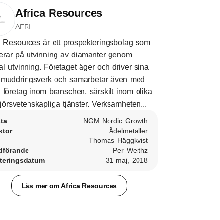
Africa Resources
AFRI
a Resources är ett prospekteringsbolag som
erar på utvinning av diamanter genom
ial utvinning. Företaget äger och driver sina
 muddringsverk och samarbetar även med
 företag inom branschen, särskilt inom olika
jörsvetenskapliga tjänster. Verksamheten...
sta
NGM Nordic Growth
ktor
Ädelmetaller
Thomas Häggkvist
dförande
Per Weithz
teringsdatum
31 maj, 2018
Läs mer om Africa Resources