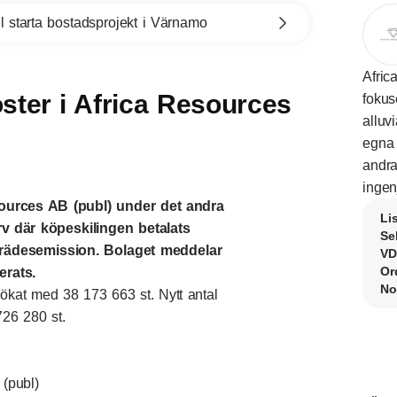
l starta bostadsprojekt i Värnamo
Afric
öster i Africa Resources
fokus
alluv
egna
andra
ingen
esources AB (publ) under det andra
Li
rv där köpeskilingen betalats
Se
trädesemission. Bolaget meddelar
VD
Or
erats.
No
ta, ökat med 38 173 663 st. Nytt antal
726 280 st.
(publ)