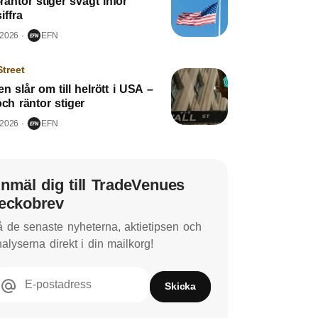
äntor stiger svagt inför
iffra
 2026
EFN
Street
n slår om till helrött i USA –
och räntor stiger
 2026
EFN
nmäl dig till TradeVenues
eckobrev
 de senaste nyheterna, aktietipsen och
alyserna direkt i din mailkorg!
E-postadress
Skicka