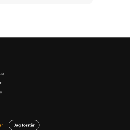
ue
r
cy
Jag förstår
er