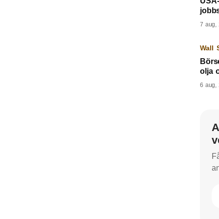
USA-r
jobbs
7 aug,
Wall 
Börse
olja 
6 aug,
A
v
Få
an