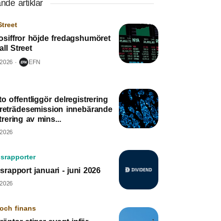
nde artiklar
Street
osiffror höjde fredagshumöret
ll Street
 2026
EFN
o offentliggör delregistrering
öreträdesemission innebärande
trering av mins...
 2026
srapporter
srapport januari - juni 2026
 2026
och finans