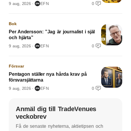
9 aug, 2026
EFN
0
Bok
Per Andersson: ”Jag är journalist i själ
och hjärta”
9 aug, 2026
EFN
0
Försvar
Pentagon ställer nya hårda krav på
försvarsjättarna
9 aug, 2026
EFN
0
Anmäl dig till TradeVenues
veckobrev
Få de senaste nyheterna, aktietipsen och