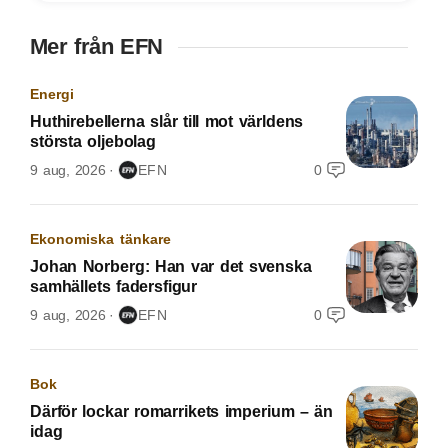
Mer från EFN
Energi
Huthirebellerna slår till mot världens
största oljebolag
9 aug, 2026
EFN
0
Ekonomiska tänkare
Johan Norberg: Han var det svenska
samhällets fadersfigur
9 aug, 2026
EFN
0
Bok
Därför lockar romarrikets imperium – än
idag