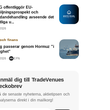
 offentliggör EU-
öljningsprospekt och
udandehandling avseende det
liga u...
 2026
och finans
yg passerar genom Hormuz "i
ighet"
 2026
EFN
nmäl dig till TradeVenues
eckobrev
 de senaste nyheterna, aktietipsen och
alyserna direkt i din mailkorg!