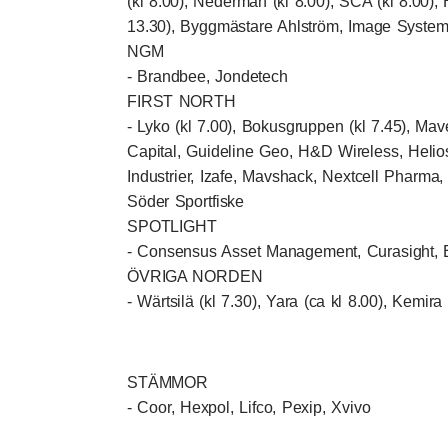
(kl 8.00), Nederman (kl 8.00), SCA (kl 8.00),
13.30), Byggmästare Ahlström, Image Syste
NGM
- Brandbee, Jondetech
FIRST NORTH
- Lyko (kl 7.00), Bokusgruppen (kl 7.45), Mave
Capital, Guideline Geo, H&D Wireless, Heliosp
Industrier, Izafe, Mavshack, Nextcell Pharma,
Söder Sportfiske
SPOTLIGHT
- Consensus Asset Management, Curasight, 
ÖVRIGA NORDEN
- Wärtsilä (kl 7.30), Yara (ca kl 8.00), Kemira
STÄMMOR
- Coor, Hexpol, Lifco, Pexip, Xvivo