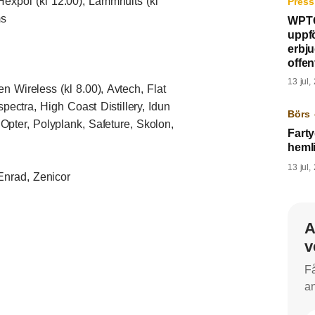
 Hexpol (kl 12.00), Lammhults (kl
Press
ms
WPTG
uppf
erbj
offent
13 jul,
n Wireless (kl 8.00), Avtech, Flat
ectra, High Coast Distillery, Idun
Börs 
 Opter, Polyplank, Safeture, Skolon,
Fart
heml
13 jul,
Enrad, Zenicor
A
v
Få
an