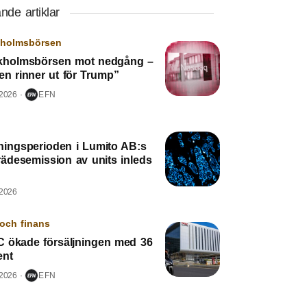
nde artiklar
kholmsbörsen
kholmsbörsen mot nedgång –
en rinner ut för Trump”
 2026
EFN
ningsperioden i Lumito AB:s
rädesemission av units inleds
 2026
och finans
 ökade försäljningen med 36
ent
 2026
EFN