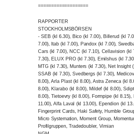
===================
RAPPORTER
STOCKHOLMSBÖRSEN
- SEB (kl 6.30), Bico (kl 7.00), Billerud (kl 7.0
7.00), Itab (kl 7.00), Pandox (kl 7.00), Swedb
Cars (kl 7.00), NCC (kl 7.10), Cellavision (kl
7.30), ELUX PRO (kl 7.30), Emilshus (kl 7.30),
MTG (kl 7.30), Munters (kl 7.30), Net Insight (
SSAB (kl 7.30), Svedbergs (kl 7.30), Medicover
8.00), Arla Plast (kl 8.00), Astra Zeneca (kl 8
8.00), Klarabo (kl 8.00), Mildef (kl 8.00), Sdip
8.00), Tietoevry (kl 8.00), Formpipe (kl 8.15),
11.00), Alfa Laval (kl 13.00), Ependion (kl 13.
Fingerprint Cards, Haki Safety, Humble Group,
Micro Systemation, Moment Group, Momentu
Profilgruppen, Tradedoubler, Vimian
NGM