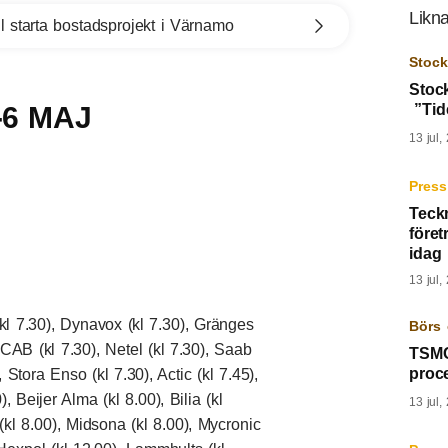
Likna
l starta bostadsprojekt i Värnamo
Stoc
Stoc
-6 MAJ
”Tid
13 jul,
Press
Teck
föret
idag
13 jul,
kl 7.30), Dynavox (kl 7.30), Gränges
Börs 
 NCAB (kl 7.30), Netel (kl 7.30), Saab
TSMC
proc
 Stora Enso (kl 7.30), Actic (kl 7.45),
), Beijer Alma (kl 8.00), Bilia (kl
13 jul,
(kl 8.00), Midsona (kl 8.00), Mycronic