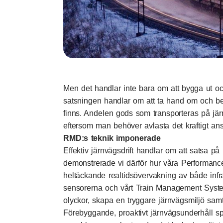
Men det handlar inte bara om att bygga ut oc
satsningen handlar om att ta hand om och be
finns. Andelen gods som transporteras på jär
eftersom man behöver avlasta det kraftigt an
RMD:s teknik imponerade
Effektiv järnvägsdrift handlar om att satsa på
demonstrerade vi därför hur våra Performanc
heltäckande realtidsövervakning av både infra
sensorerna och vårt Train Management Syste
olyckor, skapa en tryggare järnvägsmiljö samt k
Förebyggande, proaktivt järnvägsunderhåll s