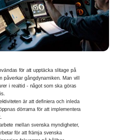
nvändas för att upptäcka slitage på
som påverkar gångdynamiken. Man vill
er i realtid - något som ska göras
s.
ektiviteten är att definiera och inleda
t öppnas dörrarna för att implementera
.
bete mellan svenska myndigheter,
betar för att främja svenska