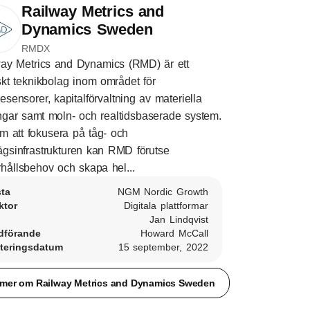
Railway Metrics and
Dynamics Sweden
RMDX
ay Metrics and Dynamics (RMD) är ett
kt teknikbolag inom området för
sesensorer, kapitalförvaltning av materiella
ångar samt moln- och realtidsbaserade system.
 att fokusera på tåg- och
ägsinfrastrukturen kan RMD förutse
hållsbehov och skapa hel...
sta
NGM Nordic Growth
ktor
Digitala plattformar
Jan Lindqvist
dförande
Howard McCall
teringsdatum
15 september, 2022
 mer om Railway Metrics and Dynamics Sweden