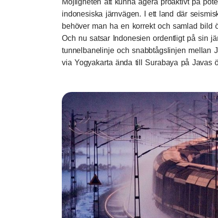
Möjligheten att kunna agera proaktivt på pot
indonesiska järnvägen. I ett land där seismis
behöver man ha en korrekt och samlad bild 
Och nu satsar Indonesien ordentligt på sin jä
tunnelbanelinje och snabbtågslinjen mellan 
via Yogyakarta ända till Surabaya på Javas ö