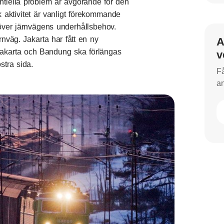
entiella problem är avgörande för den
k aktivitet är vanligt förekommande
över järnvägens underhållsbehov.
rnväg. Jakarta har fått en ny
A
Jakarta och Bandung ska förlängas
v
stra sida.
Få
an