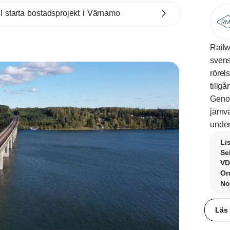
l starta bostadsprojekt i Värnamo
Railw
svens
rörel
tillg
Genom
järnv
under
Li
Se
VD
Or
No
Läs