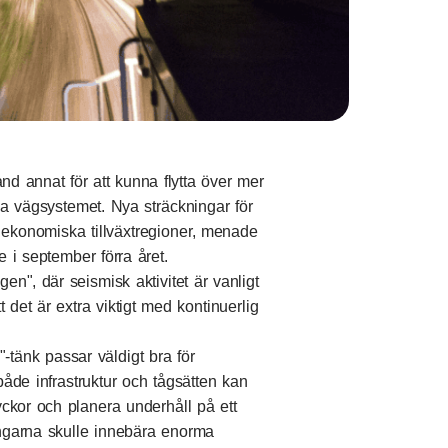
nd annat för att kunna flytta över mer
a vägsystemet. Nya sträckningar för
a ekonomiska tillväxtregioner, menade
e i september förra året.
en", där seismisk aktivitet är vanligt
det är extra viktigt med kontinuerlig
"-tänk passar väldigt bra för
de infrastruktur och tågsätten kan
yckor och planera underhåll på ett
ringarna skulle innebära enorma