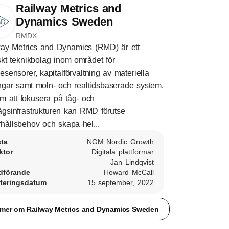
Railway Metrics and
Dynamics Sweden
RMDX
ay Metrics and Dynamics (RMD) är ett
kt teknikbolag inom området för
sesensorer, kapitalförvaltning av materiella
ångar samt moln- och realtidsbaserade system.
 att fokusera på tåg- och
ägsinfrastrukturen kan RMD förutse
hållsbehov och skapa hel...
sta
NGM Nordic Growth
ktor
Digitala plattformar
Jan Lindqvist
dförande
Howard McCall
teringsdatum
15 september, 2022
 mer om Railway Metrics and Dynamics Sweden