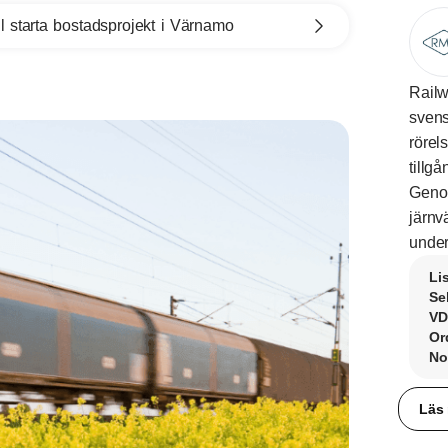
l starta bostadsprojekt i Värnamo
Railw
svens
rörel
tillg
Genom
järnv
under
Li
Se
VD
Or
No
Läs