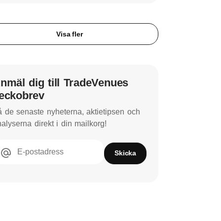
Visa fler
nmäl dig till TradeVenues
eckobrev
 de senaste nyheterna, aktietipsen och
alyserna direkt i din mailkorg!
E-postadress
Skicka