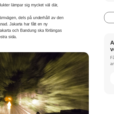
ukter lämpar sig mycket väl där,
järnvägen, dels på underhåll av den
nad. Jakarta har fått en ny
Jakarta och Bandung ska förlängas
stra sida.
A
v
Få
an