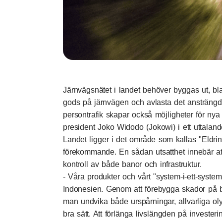
Järnvägsnätet i landet behöver byggas ut, bla
gods på järnvägen och avlasta det ansträngd
persontrafik skapar också möjligheter för ny
president Joko Widodo (Jokowi) i ett uttaland
Landet ligger i det område som kallas "Eldring
förekommande. En sådan utsatthet innebär att 
kontroll av både banor och infrastruktur.
- Våra produkter och vårt "system-i-ett-system
Indonesien. Genom att förebygga skador på bå
man undvika både urspårningar, allvarliga ol
bra sätt. Att förlänga livslängden på investe