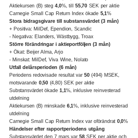
Aktiekursen (B) steg
4,0
%, till
55,70
SEK per aktie
Carnegie Small Cap Return Index ökade
5,1
%
Stora bidragsgivare till substansvärdet (3 mån)
+ Positiva: MilDef, Ependion, Scandic
- Negativa: Elanders, Wästbygg, Troax
Större förändringar i aktieportföljen (3 mån)
+ Ökat: Beijer Alma, Arjo
- Minskat: MilDef, Viva Wine, Nolato
Utfall delårsperioden (6 mån)
Periodens redovisade resultat var
50
(494) MSEK,
motsvarande
0,50
(4,80) SEK per aktie
Substansvärdet ökade
1,1
%, inklusive reinvesterad
utdelning
Aktiekursen (B) minskade
6,1
%, inklusive reinvesterad
utdelning
Carnegie Small Cap Return Index var oförändrat
0,0
%
Händelser efter rapportperiodens utgång
Substansvärdet den 7 mars var
58
SEK per aktie och