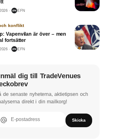
tt
 2026
EFN
och konflikt
p: Vapenvilan är över – men
l fortsätter
 2026
EFN
nmäl dig till TradeVenues
eckobrev
 de senaste nyheterna, aktietipsen och
alyserna direkt i din mailkorg!
E-postadress
Skicka