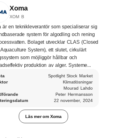
Xoma
XOM B
är en teknikleverantör som specialiserar sig
ndbaserade system för algodling och rening
ocessvatten. Bolaget utvecklar CLAS (Closed
Aquaculture System), ett slutet, cirkulärt
gssystem som möjliggör hållbar och
adseffektiv produktion av alger. Systeme...
sta
Spotlight Stock Market
ktor
Klimatlösningar
Mourad Lahdo
dförande
Peter Hermansson
teringsdatum
22 november, 2024
Läs mer om Xoma