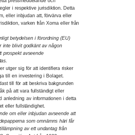
detta pressmeddelande och
gler i respektive jurisdiktion. Detta
 eller inbjudan att, förvärva eller
sdiktion, varken från Xoma eller från
ligt betydelsen i förordning (EU)
r inte blivit godkänt av någon
Ett prospekt avseende
tas.
 utger sig för att identifiera risker
a till en investering i Bolaget.
st till för att beskriva bakgrunden
k på att vara fullständigt eller
anledning av informationen i detta
ller fullständighet.
ande om eller inbjudan avseende att
ärdepapperna som omnämns häri får
 tillämpning av ett undantag från