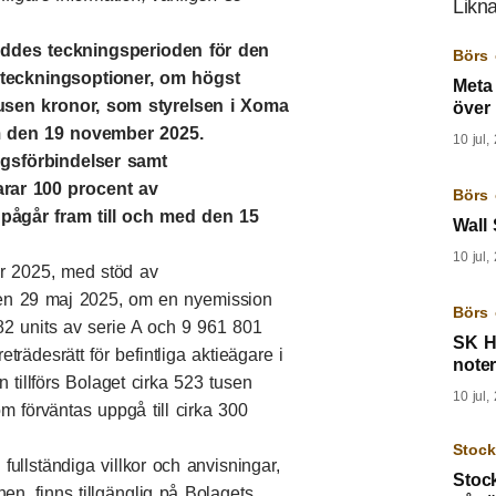
Likna
eddes teckningsperioden för den
Börs 
 teckningsoptioner, om högst
Meta
tusen kronor, som styrelsen i Xoma
över 
m den 19 november 2025.
10 jul,
gsförbindelser samt
rar 100 procent av
Börs 
pågår fram till och med den 15
Wall 
10 jul,
r 2025, med stöd av
en 29 maj 2025, om en nyemission
Börs 
82 units av serie A och 9 961 801
SK Hy
eträdesrätt för befintliga aktieägare i
note
 tillförs Bolaget cirka 523 tusen
10 jul,
m förväntas uppgå till cirka 300
Stoc
ullständiga villkor och anvisningar,
Stoc
en, finns tillgänglig på Bolagets