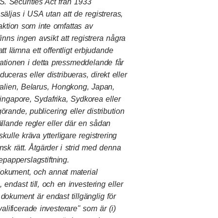
.S. Securities Act från 1933
 säljas i USA utan att de registreras,
saktion som inte omfattas av
finns ingen avsikt att registrera några
 lämna ett offentligt erbjudande
tionen i detta pressmeddelande får
duceras eller distribueras, direkt eller
ustralien, Belarus, Hongkong, Japan,
ngapore, Sydafrika, Sydkorea eller
örande, publicering eller distribution
ällande regler eller där en sådan
skulle kräva ytterligare registrering
nsk rätt. Åtgärder i strid med denna
epapperslagstiftning.
 dokument, och annat material
dast till, och en investering eller
a dokument är endast tillgänglig för
alificerade investerare" som är (i)