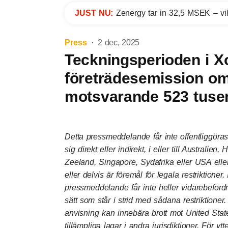
JUST NU:
Zenergy tar in 32,5 MSEK – vil
Press
2 dec, 2025
Teckningsperioden i 
företrädesemission om
motsvarande 523 tusen 
Detta pressmeddelande får inte offentliggöras,
sig direkt eller indirekt, i eller till Austral
Zeeland, Singapore, Sydafrika eller USA elle
eller delvis är föremål för legala restriktioner.
pressmeddelande får inte heller vidarebeford
sätt som står i strid med sådana restriktione
anvisning kan innebära brott mot United State
tillämpliga lagar i andra jurisdiktioner. För yt