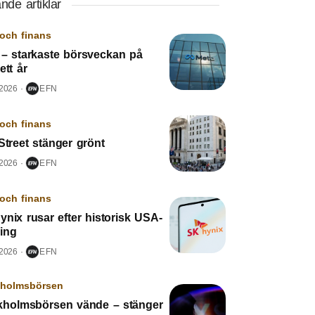
nde artiklar
och finans
 – starkaste börsveckan på
ett år
 2026
EFN
och finans
Street stänger grönt
 2026
EFN
och finans
nix rusar efter historisk USA-
ring
 2026
EFN
kholmsbörsen
kholmsbörsen vände – stänger