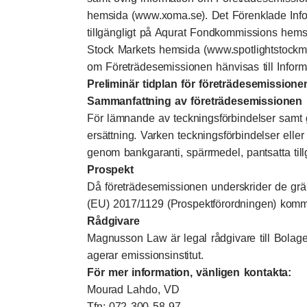
hemsida (
www.xoma.se
). Det Förenklade In
tillgängligt på Aqurat Fondkommissions hems
Stock Markets hemsida (
www.spotlightstockm
om Företrädesemissionen hänvisas till Infor
Preliminär tidplan för företrädesemissione
Sammanfattning av företrädesemissionen
För lämnande av teckningsförbindelser samt 
ersättning. Varken teckningsförbindelser eller
genom bankgaranti, spärrmedel, pantsatta till
Prospekt
Då företrädesemissionen underskrider de grän
(EU) 2017/1129 (Prospektförordningen) kommer
Rådgivare
Magnusson Law är legal rådgivare till Bola
agerar emissionsinstitut.
För mer information, vänligen kontakta:
Mourad Lahdo, VD
Tfn: 072 300 58 97