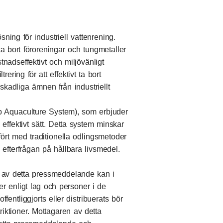
ing för industriell vattenrening.
ta bort föroreningar och tungmetaller
stnadseffektivt och miljövänligt
ering för att effektivt ta bort
skadliga ämnen från industriellt
 Aquaculture System), som erbjuder
 effektivt sätt. Detta system minskar
ört med traditionella odlingsmetoder
efterfrågan på hållbara livsmedel.
on av detta pressmeddelande kan i
ner enligt lag och personer i de
fentliggjorts eller distribuerats bör
riktioner. Mottagaren av detta