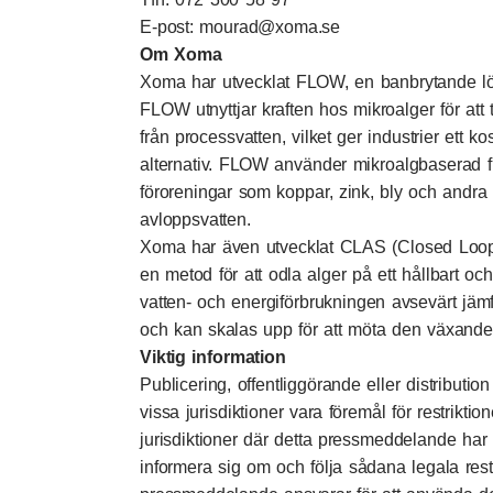
E-post: mourad@xoma.se
Om Xoma
Xoma har utvecklat FLOW, en banbrytande lösn
FLOW utnyttjar kraften hos mikroalger för att 
från processvatten, vilket ger industrier ett ko
alternativ. FLOW använder mikroalgbaserad filtr
föroreningar som koppar, zink, bly och andra 
avloppsvatten.
Xoma har även utvecklat CLAS (Closed Loop
en metod för att odla alger på ett hållbart och
vatten- och energiförbrukningen avsevärt jämf
och kan skalas upp för att möta den växande 
Viktig information
Publicering, offentliggörande eller distributi
vissa jurisdiktioner vara föremål för restriktio
jurisdiktioner där detta pressmeddelande har of
informera sig om och följa sådana legala rest