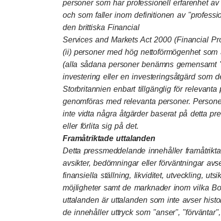
personer som har professionell erfarenhet av
och som faller inom definitionen av "profession
den brittiska Financial
Services and Markets Act 2000 (Financial Pr
(ii) personer med hög nettoförmögenhet som av
(alla sådana personer benämns gemensamt 
investering eller en investeringsåtgärd som 
Storbritannien enbart tillgänglig för relevan
genomföras med relevanta personer. Personer
inte vidta några åtgärder baserat på detta p
eller förlita sig på det.
Framåtriktade uttalanden
Detta pressmeddelande innehåller framåtrikt
avsikter, bedömningar eller förväntningar avs
finansiella ställning, likviditet, utveckling, utsi
möjligheter samt de marknader inom vilka Bo
uttalanden är uttalanden som inte avser histor
de innehåller uttryck som "anser", "förväntar", 