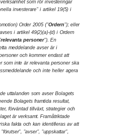
 verksamhet som rör investeringar
ella investerare" i artikel 19(5) i
omotion) Order 2005 ("
Ordern
"); eller
ses i artikel 49(2)(a)-(d) i Ordern
"
relevanta personer
"). En
detta meddelande avser är i
ta personer och kommer endast att
 som inte är relevanta personer ska
ressmeddelande och inte heller agera
ade uttalanden som avser Bolagets
eende Bolagets framtida resultat,
kter, förväntad tillväxt, strategier och
laget är verksamt. Framåtriktade
iska fakta och kan identifieras av att
"förutser", "avser", "uppskattar",