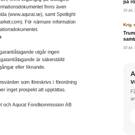
på rö
formationsdokumentet finns även
10 jul,
ida (
www.aqurat.se
), samt Spotlight
arket.com
). För närmare information
Krig 
mationsdokumentet.
Trum
n
samta
10 jul,
garantiåtagande utgår ingen
 garantiåtagande är säkerställd
gångar eller liknande.
A
v
svärden som föreskrivs i förordning
 inget prospekt att upprättas.
Få
an
get och Aqurat Fondkommission AB