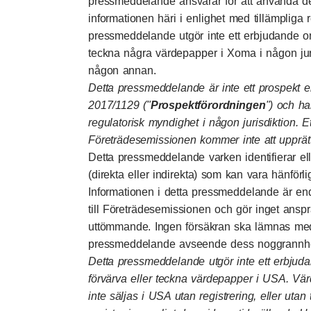
pressmeddelande ansvarar för att använda 
informationen häri i enlighet med tillämpliga re
pressmeddelande utgör inte ett erbjudande om,
teckna några värdepapper i Xoma i någon juri
någon annan.
Detta pressmeddelande är inte ett prospekt en
2017/1129 ("
Prospektförordningen
") och ha
regulatorisk myndighet i någon jurisdiktion. 
Företrädesemissionen kommer inte att upprät
Detta pressmeddelande varken identifierar eller
(direkta eller indirekta) som kan vara hänförlig
Informationen i detta pressmeddelande är enda
till Företrädesemissionen och gör inget ansprå
uttömmande. Ingen försäkran ska lämnas med 
pressmeddelande avseende dess noggrannhet e
Detta pressmeddelande utgör inte ett erbjud
förvärva eller teckna värdepapper i USA. V
inte säljas i USA utan registrering, eller utan