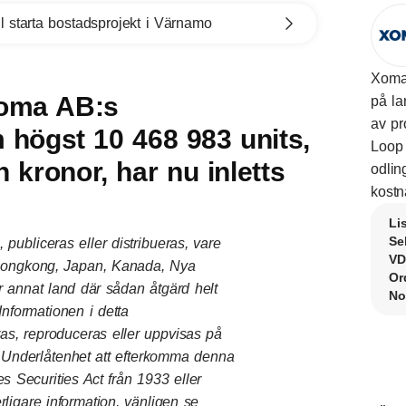
l starta bostadsprojekt i Värnamo
Xoma 
Xoma AB:s
på la
av pr
 högst 10 468 983 units,
Loop 
kronor, har nu inletts
odlin
kostn
Li
Se
 publiceras eller distribueras, vare
VD
ien, Hongkong, Japan, Kanada, Nya
Or
r annat land där sådan åtgärd helt
No
 Informationen i detta
ras, reproduceras eller uppvisas på
r. Underlåtenhet att efterkomma denna
s Securities Act från 1933 eller
terligare information, vänligen se