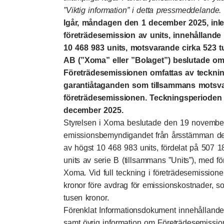
”Viktig information” i detta pressmeddelande.
Igår, måndagen den 1 december 2025, inl
företrädesemission av units, innehållande
10 468 983 units, motsvarande cirka 523 
AB (”Xoma” eller ”Bolaget”) beslutade o
Företrädesemissionen omfattas av tecknin
garantiåtaganden som tillsammans motsva
företrädesemissionen. Teckningsperioden 
december 2025.
Styrelsen i Xoma beslutade den 19 novembe
emissionsbemyndigandet från årsstämman d
av högst 10 468 983 units, fördelat på 507 1
units av serie B (tillsammans ”Units”), med för
Xoma. Vid full teckning i företrädesemissionen
kronor före avdrag för emissionskostnader, so
tusen kronor.
Förenklat Informationsdokument innehållande f
samt övrig information om Företrädesemission