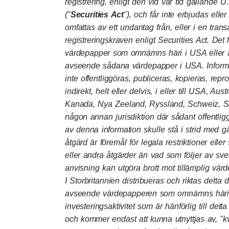
registrering, enligt den vid var tid gällande U
("
Securities Act
"), och får inte erbjudas eller
omfattas av ett undantag från, eller i en tran
registreringskraven enligt Securities Act. Det 
värdepapper som omnämns häri i USA eller att
avseende sådana värdepapper i USA. Informa
inte offentliggöras, publiceras, kopieras, repro
indirekt, helt eller delvis, i eller till USA, A
Kanada, Nya Zeeland, Ryssland, Schweiz, Si
någon annan jurisdiktion där sådant offentligg
av denna information skulle stå i strid med g
åtgärd är föremål för legala restriktioner eller 
eller andra åtgärder än vad som följer av sve
anvisning kan utgöra brott mot tillämplig värd
I Storbritannien distribueras och riktas detta
avseende värdepapperen som omnämns häri, en
investeringsaktivitet som är hänförlig till dett
och kommer endast att kunna utnyttjas av, "kv