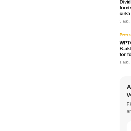
Divi
före
cirk
3 aug,
Press
WPTG
B-akt
för f
1 aug,
A
v
Få
an