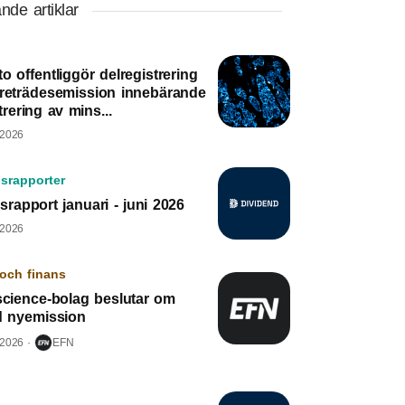
nde artiklar
o offentliggör delregistrering
öreträdesemission innebärande
trering av mins...
 2026
srapporter
srapport januari - juni 2026
 2026
och finans
science-bolag beslutar om
ad nyemission
 2026
EFN