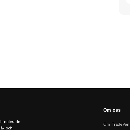
Om oss
ch noterade
Om TradeVen
må- och