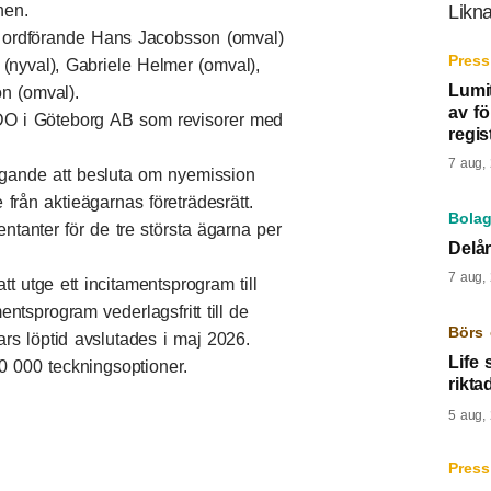
nen.
Likna
ill ordförande Hans Jacobsson (omval)
Press
(nyval), Gabriele Helmer (omval),
Lumit
n (omval).
av f
BDO i Göteborg AB som revisorer med
regis
7 aug,
gande att besluta om nyemission
från aktieägarnas företrädesrätt.
Bolag
tanter för de tre största ägarna per
Delår
7 aug,
t utge ett incitamentsprogram till
ntsprogram vederlagsfritt till de
Börs 
rs löptid avslutades i maj 2026.
Life 
0 000 teckningsoptioner.
rikt
5 aug,
Press