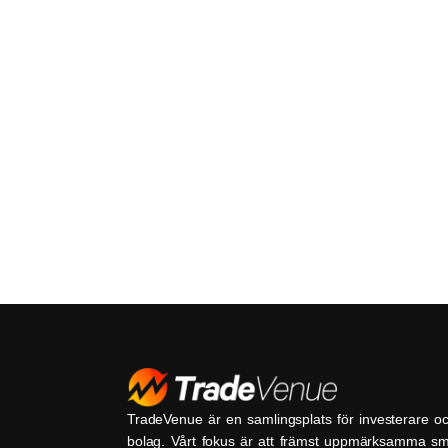
TradeVenue är en samlingsplats för investerare o
bolag. Vårt fokus är att främst uppmärksamma s