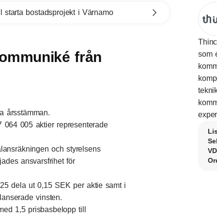
l starta bostadsprojekt i Värnamo
Thinc
Kommuniké från
som e
kommu
kompe
tekni
kommu
eda årsstämman.
exper
7 064 005 aktier representerade
Li
Se
alansräkningen och styrelsens
VD
Or
jades ansvarsfrihet för
25 dela ut 0,15 SEK per aktie samt i
lanserade vinsten.
ed 1,5 prisbasbelopp till