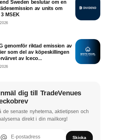
dend Sweden beslutar om en
trädesemission av units om
a 3 MSEK
 2026
 genomför riktad emission av
ier som del av köpeskillingen
örvärvet av Iceco...
 2026
nmäl dig till TradeVenues
eckobrev
 de senaste nyheterna, aktietipsen och
alyserna direkt i din mailkorg!
E-postadress
Skicka