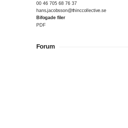
00 46 705 68 76 37
hans.jacobsson@thinccollective.se
Bifogade filer
PDF
Forum