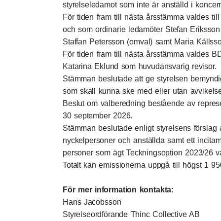
styrelseledamot som inte är anställd i koncer
För tiden fram till nästa årsstämma valdes t
och som ordinarie ledamöter Stefan Eriksson 
Staffan Petersson (omval) samt Maria Källsso
För tiden fram till nästa årsstämma valdes 
Katarina Eklund som huvudansvarig revisor.
Stämman beslutade att ge styrelsen bemyndi
som skall kunna ske med eller utan avvikelse 
Beslut om valberedning bestående av represen
30 september 2026.
Stämman beslutade enligt styrelsens förslag at
nyckelpersoner och anställda samt ett incitame
personer som ägt Teckningsoption 2023/26 va
Totalt kan emissionerna uppgå till högst 1 95
För mer information kontakta:
Hans Jacobsson
Styrelseordförande Thinc Collective AB