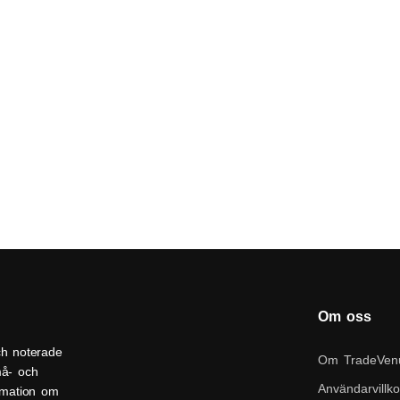
Om oss
ch noterade
Om TradeVen
må- och
Användarvillko
ormation om