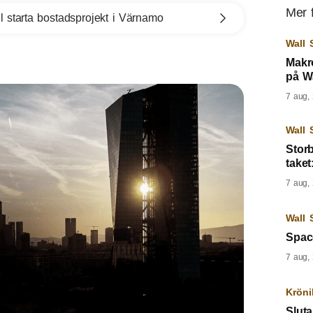
Mer 
l starta bostadsprojekt i Värnamo
Wall 
Makr
på Wa
7 aug,
Wall 
Storb
taket
7 aug,
Wall 
Spac
7 aug,
Kröni
Sluta