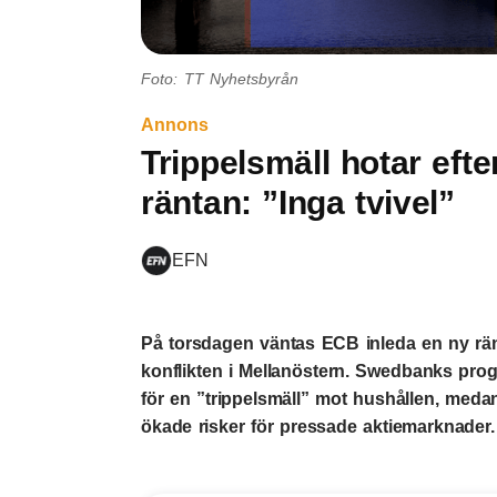
Foto: TT Nyhetsbyrån
Annons
Trippelsmäll hotar eft
räntan: ”Inga tvivel”
EFN
På torsdagen väntas ECB inleda en ny rän
konflikten i Mellanöstern. Swedbanks pro
för en ”trippelsmäll” mot hushållen, med
ökade risker för pressade aktiemarknader.