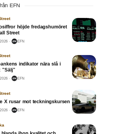
från EFN
Street
osiffror höjde fredagshumöret
ll Street
 2026
EFN
Street
ankens indikator nära slå i
: ”Sälj”
 2026
EFN
Street
e X rusar mot teckningskursen
 2026
EFN
ka
 blanda ihop kvalitet och