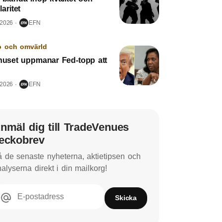
aritet
 2026
EFN
o och omvärld
 huset uppmanar Fed-topp att
 2026
EFN
nmäl dig till TradeVenues
eckobrev
 de senaste nyheterna, aktietipsen och
alyserna direkt i din mailkorg!
E-postadress
Skicka