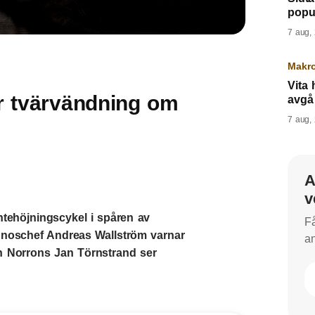
popul
7 aug,
Makr
Vita
er tvärvändning om
avgå
7 aug,
A
v
tehöjningscykel i spåren av
Få
gnoschef Andreas Wallström varnar
an
an Norrons Jan Törnstrand ser