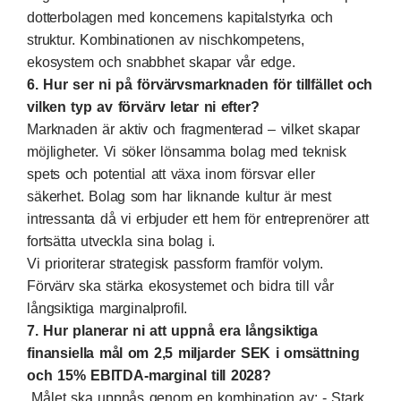
dotterbolagen med koncernens kapitalstyrka och
struktur. Kombinationen av nischkompetens,
ekosystem och snabbhet skapar vår edge.
6. Hur ser ni på förvärvsmarknaden för tillfället och
vilken typ av förvärv letar ni efter?
Marknaden är aktiv och fragmenterad – vilket skapar
möjligheter. Vi söker lönsamma bolag med teknisk
spets och potential att växa inom försvar eller
säkerhet. Bolag som har liknande kultur är mest
intressanta då vi erbjuder ett hem för entreprenörer att
fortsätta utveckla sina bolag i.
Vi prioriterar strategisk passform framför volym.
Förvärv ska stärka ekosystemet och bidra till vår
långsiktiga marginalprofil.
7. Hur planerar ni att uppnå era långsiktiga
finansiella mål om 2,5 miljarder SEK i omsättning
och 15% EBITDA-marginal till 2028?
Målet ska uppnås genom en kombination av: - Stark