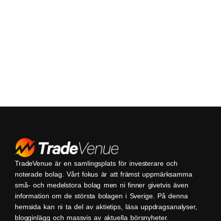
TradeVenue är en samlingsplats för investerare och
noterade bolag. Vårt fokus är att främst uppmärksamma
små- och medelstora bolag men ni finner givetvis även
information om de största bolagen i Sverige. På denna
hemsida kan ni ta del av aktietips, läsa uppdragsanalyser,
blogginlägg och massvis av aktuella börsnyheter.