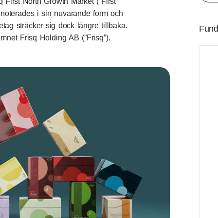
First North Growth Market (”First
noterades i sin nuvarande form och
tag sträcker sig dock längre tillbaka.
Fund
mnet Frisq Holding AB (”Frisq”).