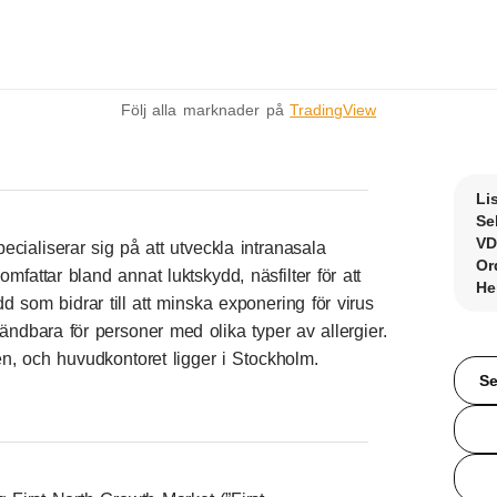
Följ alla marknader på
TradingView
Li
Se
VD
cialiserar sig på att utveckla intranasala
Or
mfattar bland annat luktskydd, näsfilter för att
He
 som bidrar till att minska exponering för virus
ändbara för personer med olika typer av allergier.
n, och huvudkontoret ligger i Stockholm.
Se