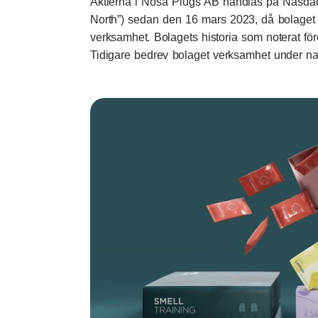
Aktierna i Nosa Plugs AB handlas på Nasdaq 
North”) sedan den 16 mars 2023, då bolaget 
verksamhet. Bolagets historia som noterat före
Tidigare bedrev bolaget verksamhet under na