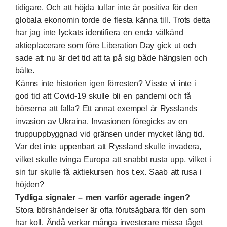
tidigare. Och att höjda tullar inte är positiva för den
globala ekonomin torde de flesta känna till. Trots detta
har jag inte lyckats identifiera en enda välkänd
aktieplacerare som före Liberation Day gick ut och
sade att nu är det tid att ta på sig både hängslen och
bälte.
Känns inte historien igen förresten? Visste vi inte i
god tid att Covid-19 skulle bli en pandemi och få
börserna att falla? Ett annat exempel är Rysslands
invasion av Ukraina. Invasionen föregicks av en
truppuppbyggnad vid gränsen under mycket lång tid.
Var det inte uppenbart att Ryssland skulle invadera,
vilket skulle tvinga Europa att snabbt rusta upp, vilket i
sin tur skulle få aktiekursen hos t.ex. Saab att rusa i
höjden?
Tydliga signaler – men varför agerade ingen?
Stora börshändelser är ofta förutsägbara för den som
har koll. Ändå verkar många investerare missa tåget