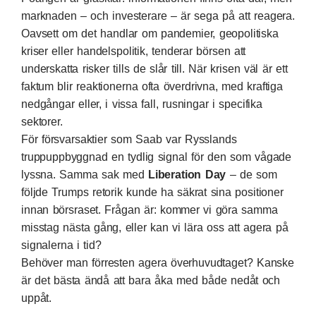
marknaden – och investerare – är sega på att reagera.
Oavsett om det handlar om pandemier, geopolitiska
kriser eller handelspolitik, tenderar börsen att
underskatta risker tills de slår till. När krisen väl är ett
faktum blir reaktionerna ofta överdrivna, med kraftiga
nedgångar eller, i vissa fall, rusningar i specifika
sektorer.
För försvarsaktier som Saab var Rysslands
truppuppbyggnad en tydlig signal för den som vågade
lyssna. Samma sak med
Liberation Day
– de som
följde Trumps retorik kunde ha säkrat sina positioner
innan börsraset. Frågan är: kommer vi göra samma
misstag nästa gång, eller kan vi lära oss att agera på
signalerna i tid?
Behöver man förresten agera överhuvudtaget? Kanske
är det bästa ändå att bara åka med både nedåt och
uppåt.