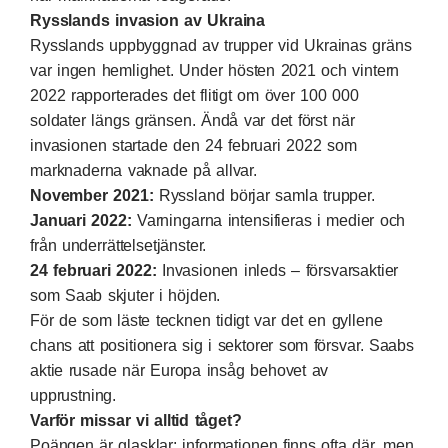
Rysslands invasion av Ukraina
Rysslands uppbyggnad av trupper vid Ukrainas gräns
var ingen hemlighet. Under hösten 2021 och vintern
2022 rapporterades det flitigt om över 100 000
soldater längs gränsen. Ändå var det först när
invasionen startade den 24 februari 2022 som
marknaderna vaknade på allvar.
November 2021:
Ryssland börjar samla trupper.
Januari 2022:
Varningarna intensifieras i medier och
från underrättelsetjänster.
24 februari 2022:
Invasionen inleds – försvarsaktier
som Saab skjuter i höjden.
För de som läste tecknen tidigt var det en gyllene
chans att positionera sig i sektorer som försvar. Saabs
aktie rusade när Europa insåg behovet av
upprustning.
Varför missar vi alltid tåget?
Poängen är glasklar: informationen finns ofta där, men