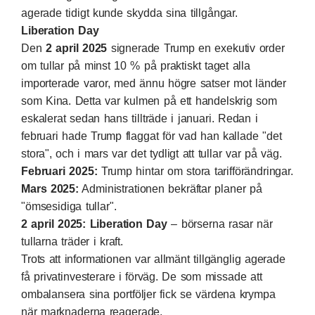
agerade tidigt kunde skydda sina tillgångar.
Liberation Day
Den
2 april 2025
signerade Trump en exekutiv order
om tullar på minst 10 % på praktiskt taget alla
importerade varor, med ännu högre satser mot länder
som Kina. Detta var kulmen på ett handelskrig som
eskalerat sedan hans tillträde i januari. Redan i
februari hade Trump flaggat för vad han kallade "det
stora", och i mars var det tydligt att tullar var på väg.
Februari 2025:
Trump hintar om stora tarifförändringar.
Mars 2025:
Administrationen bekräftar planer på
"ömsesidiga tullar".
2 april 2025:
Liberation Day
– börserna rasar när
tullarna träder i kraft.
Trots att informationen var allmänt tillgänglig agerade
få privatinvesterare i förväg. De som missade att
ombalansera sina portföljer fick se värdena krympa
när marknaderna reagerade.