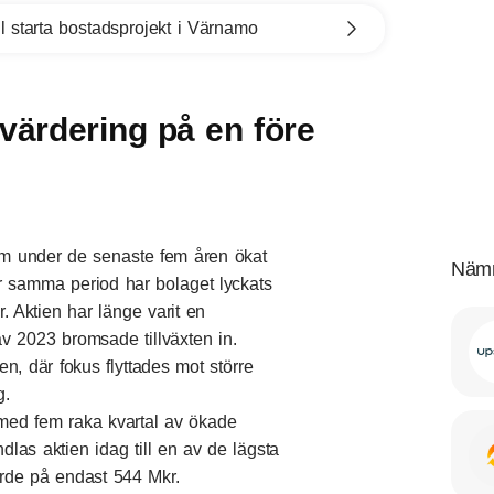
l starta bostadsprojekt i Värnamo
 värdering på en före
m under de senaste fem åren ökat
Nämn
samma period har bolaget lyckats
 Aktien har länge varit en
av 2023 bromsade tillväxten in.
n, där fokus flyttades mot större
g.
, med fem raka kvartal av ökade
las aktien idag till en av de lägsta
ärde på endast 544 Mkr.