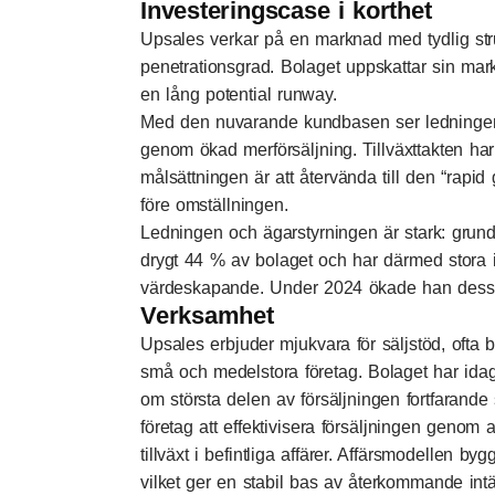
Investeringscase i korthet
Upsales verkar på en marknad med tydlig str
penetrationsgrad. Bolaget uppskattar sin mark
en lång potential runway.
Med den nuvarande kundbasen ser ledningen
genom ökad merförsäljning. Tillväxttakten har
målsättningen är att återvända till den “rapi
före omställningen.
Ledningen och ägarstyrningen är stark: grun
drygt 44 % av bolaget och har därmed stora in
värdeskapande. Under 2024 ökade han dessu
Verksamhet
Upsales erbjuder mjukvara för säljstöd, oft
små och medelstora företag. Bolaget har idag
om största delen av försäljningen fortfarande 
företag att effektivisera försäljningen genom a
tillväxt i befintliga affärer. Affärsmodellen b
vilket ger en stabil bas av återkommande in