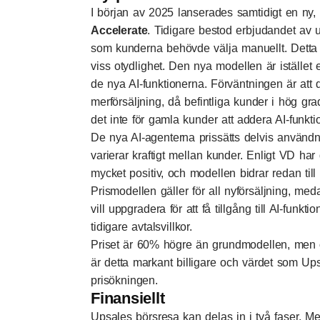
I början av 2025 lanserades samtidigt en ny, 
Accelerate
. Tidigare bestod erbjudandet av u
som kunderna behövde välja manuellt. Detta 
viss otydlighet. Den nya modellen är istället e
de nya AI-funktionerna. Förväntningen är att 
merförsäljning, då befintliga kunder i hög grad
det inte för gamla kunder att addera AI-funk
De nya AI-agenterna prissätts delvis använd
varierar kraftigt mellan kunder. Enligt VD har
mycket positiv, och modellen bidrar redan till 
Prismodellen gäller för all nyförsäljning, me
vill uppgradera för att få tillgång till AI-funktio
tidigare avtalsvillkor.
Priset är 60% högre än grundmodellen, men o
är detta markant billigare och värdet som Ups
prisökningen.
Finansiellt
Upsales börsresa kan delas in i två faser. M