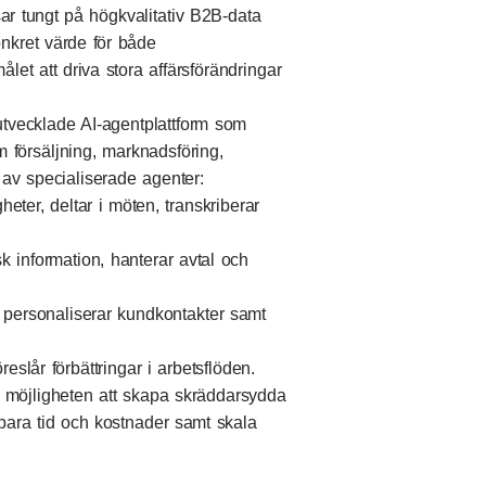
tsar tungt på högkvalitativ B2B-data
nkret värde för både
let att driva stora affärsförändringar
vecklade AI-agentplattform som
 försäljning, marknadsföring,
av specialiserade agenter:
igheter, deltar i möten, transkriberar
k information, hanterar avtal och
 personaliserar kundkontakter samt
eslår förbättringar i arbetsflöden.
 möjligheten att skapa skräddarsydda
spara tid och kostnader samt skala