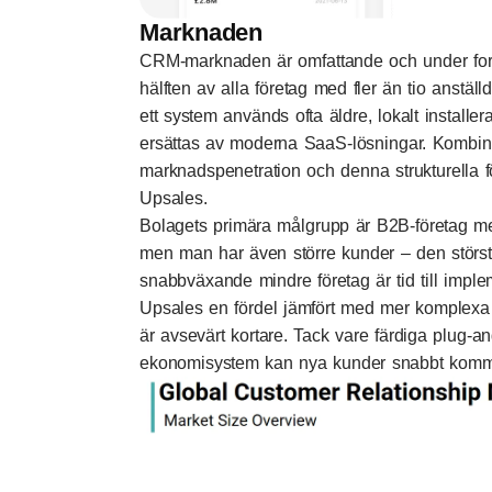
Marknaden
CRM-marknaden är omfattande och under fortsa
hälften av alla företag med fler än tio anstä
ett system används ofta äldre, lokalt installe
ersättas av moderna SaaS-lösningar. Kombin
marknadspenetration och denna strukturella f
Upsales.
Bolagets primära målgrupp är B2B-företag m
men man har även större kunder – den störs
snabbväxande mindre företag är tid till impl
Upsales en fördel jämfört med mer komplexa 
är avsevärt kortare. Tack vare färdiga plug-an
ekonomisystem kan nya kunder snabbt komm