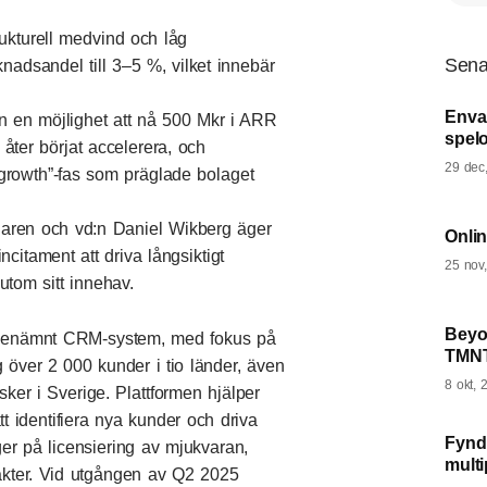
ukturell medvind och låg
Sena
nadsandel till 3–5 %, vilket innebär
Enva
 en möjlighet att nå 500 Mkr i ARR
spel
 åter börjat accelerera, och
29 dec
d growth”-fas som präglade bolaget
daren och vd:n Daniel Wikberg äger
Onlin
citament att driva långsiktigt
25 nov
tom sitt innehav.
Beyo
a benämnt CRM-system, med fokus på
TMNT
 över 2 000 kunder i tio länder, även
8 okt, 
sker i Sverige. Plattformen hjälper
tt identifiera nya kunder och driva
Fyndl
ygger på licensiering av mjukvaran,
multi
täkter. Vid utgången av Q2 2025