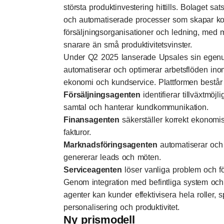
största produktinvestering hittills. Bolaget sa
och automatiserade processer som skapar ko
försäljningsorganisationer och ledning, med må
snarare än små produktivitetsvinster.
Under Q2 2025 lanserade Upsales sin egenut
automatiserar och optimerar arbetsflöden inom
ekonomi och kundservice. Plattformen består 
Försäljningsagenten
identifierar tillväxtmöjl
samtal och hanterar kundkommunikation.
Finansagenten
säkerställer korrekt ekonomis
fakturor.
Marknadsföringsagenten
automatiserar och
genererar leads och möten.
Serviceagenten
löser vanliga problem och för
Genom integration med befintliga system och
agenter kan kunder effektivisera hela roller, 
personalisering och produktivitet.
Ny prismodell