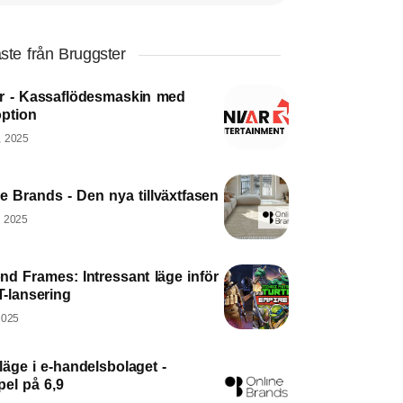
ste från Bruggster
r - Kassaflödesmaskin med
option
, 2025
e Brands - Den nya tillväxtfasen
, 2025
nd Frames: Intressant läge inför
-lansering
2025
äge i e-handelsbolaget -
pel på 6,9