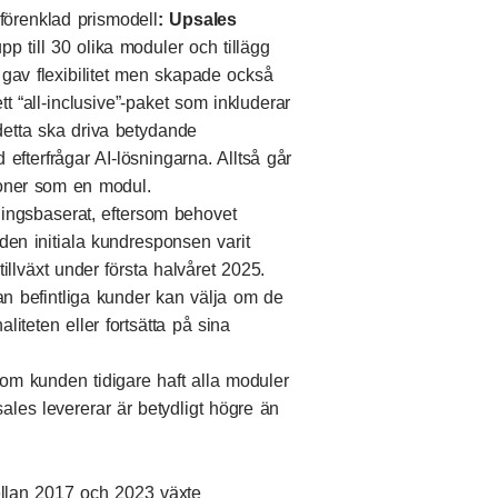
förenklad prismodell
: Upsales
pp till 30 olika moduler och tillägg
gav flexibilitet men skapade också
tt “all-inclusive”-paket som inkluderar
detta ska driva betydande
 efterfrågar AI-lösningarna. Alltså går
tioner som en modul.
ningsbaserat, eftersom behovet
 den initiala kundresponsen varit
tillväxt under första halvåret 2025.
dan befintliga kunder kan välja om de
naliteten eller fortsätta på sina
m kunden tidigare haft alla moduler
ales levererar är betydligt högre än
ellan 2017 och 2023 växte