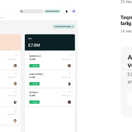
23 maj
Teqni
farli
14 mar
A
v
Få
an