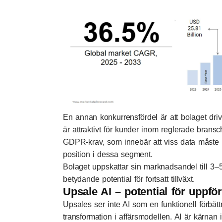
En annan konkurrensfördel är att bolaget drive
är attraktivt för kunder inom reglerade bransch
GDPR-krav, som innebär att viss data måste 
position i dessa segment.
Bolaget uppskattar sin marknadsandel till 3–5
betydande potential för fortsatt tillväxt.
Upsale AI – potential för uppför
Upsales ser inte AI som en funktionell förbät
transformation i affärsmodellen. AI är kärnan i