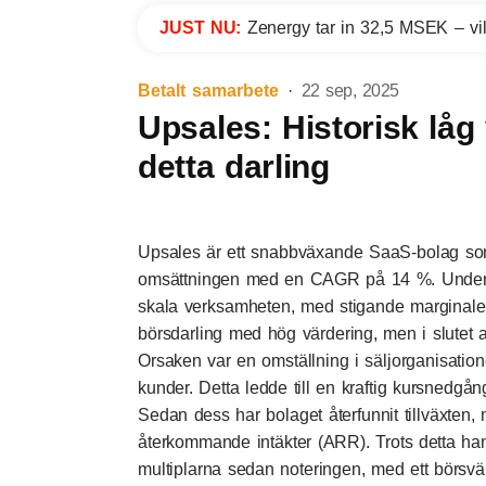
JUST NU:
Zenergy tar in 32,5 MSEK – vil
Betalt samarbete
22 sep, 2025
Upsales: Historisk låg
detta darling
Upsales är ett snabbväxande SaaS-bolag so
omsättningen med en CAGR på 14 %. Under 
skala verksamheten, med stigande marginaler.
börsdarling med hög värdering, men i slutet 
Orsaken var en omställning i säljorganisatione
kunder. Detta ledde till en kraftig kursnedgån
Sedan dess har bolaget återfunnit tillväxten
återkommande intäkter (ARR). Trots detta hand
multiplarna sedan noteringen, med ett börsv