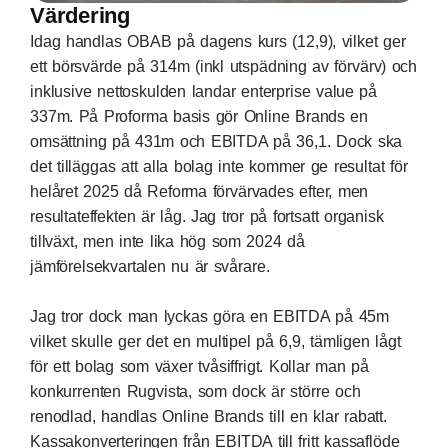
Värdering
Idag handlas OBAB på dagens kurs (12,9), vilket ger
ett börsvärde på 314m (inkl utspädning av förvärv) och
inklusive nettoskulden landar enterprise value på
337m. På Proforma basis gör Online Brands en
omsättning på 431m och EBITDA på 36,1. Dock ska
det tilläggas att alla bolag inte kommer ge resultat för
helåret 2025 då Reforma förvärvades efter, men
resultateffekten är låg. Jag tror på fortsatt organisk
tillväxt, men inte lika hög som 2024 då
jämförelsekvartalen nu är svårare.
Jag tror dock man lyckas göra en EBITDA på 45m
vilket skulle ger det en multipel på 6,9, tämligen lågt
för ett bolag som växer tvåsiffrigt. Kollar man på
konkurrenten Rugvista, som dock är större och
renodlad, handlas Online Brands till en klar rabatt.
Kassakonverteringen från EBITDA till fritt kassaflöde