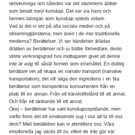
skrivkunniga och således var det stammens äldste
som besatt mest kunskap. Det var via hans och
hennes talorgan som kunskap spreds vidare.
Vad är det vi ser på alla sociala medier och på
streamingtjänsterna, men även i de mer traditionella
medierna? Berättelser. Vi ser händelser iklädas
dräkten av berättelser och ju bättre förmedlare, desto
större verkningsgrad hos mottagaren givet att denne
inte är avig till såväl formen som innehållet. En duktig
berättare vet att skapa en narrativ transport (narrative
transportation), det vill säga den ingrediens i en bra
berättelse som transporterar konsumenten från en
plats till en annan. Från ett känslotillstånd till ett annat.
Och från ett tänkande till ett annat.
Okej – berättelser har varit kunskapsspridande, men
varför finns det ett inneboende sug i oss att ta till oss
dem? Med berättelser kan vi identifiera oss. Våra
emotionella jag väcks till liv, vilket de inte gör när