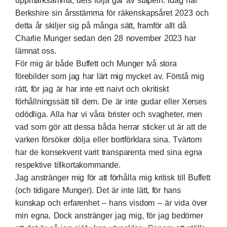
uppmärksamma, dels följa går av stapeln. Idag har
Berkshire sin årsstämma för räkenskapsåret 2023 och
detta år skiljer sig på många sätt, framför allt då
Charlie Munger sedan den 28 november 2023 har
lämnat oss.
För mig är både Buffett och Munger två stora
förebilder som jag har lärt mig mycket av. Förstå mig
rätt, för jag är har inte ett naivt och okritiskt
förhållningssätt till dem. De är inte gudar eller Xerses
odödliga. Alla har vi våra brister och svagheter, men
vad som gör att dessa båda herrar sticker ut är att de
varken försöker dölja eller bortförklara sina. Tvärtom
har de konsekvent varit transparenta med sina egna
respektive tillkortakommande.
Jag anstränger mig för att förhålla mig kritisk till Buffett
(och tidigare Munger). Det är inte lätt, för hans
kunskap och erfarenhet – hans visdom – är vida över
min egna. Dock anstränger jag mig, för jag bedömer