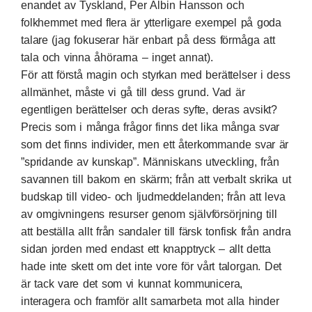
enandet av Tyskland, Per Albin Hansson och
folkhemmet med flera är ytterligare exempel på goda
talare (jag fokuserar här enbart på dess förmåga att
tala och vinna åhörarna – inget annat).
För att förstå magin och styrkan med berättelser i dess
allmänhet, måste vi gå till dess grund. Vad är
egentligen berättelser och deras syfte, deras avsikt?
Precis som i många frågor finns det lika många svar
som det finns individer, men ett återkommande svar är
”spridande av kunskap”. Människans utveckling, från
savannen till bakom en skärm; från att verbalt skrika ut
budskap till video- och ljudmeddelanden; från att leva
av omgivningens resurser genom självförsörjning till
att beställa allt från sandaler till färsk tonfisk från andra
sidan jorden med endast ett knapptryck – allt detta
hade inte skett om det inte vore för vårt talorgan. Det
är tack vare det som vi kunnat kommunicera,
interagera och framför allt samarbeta mot alla hinder