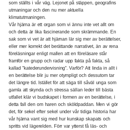
som ställts i vår väg. Lejonet på stäppen, geografins
utmaningar och den nu mer aktuella
klimatutmaningen.
Vår hjärna är ett organ som vi ännu inte vet allt om
och detta är lika fascinerande som skrämmande. En
sak som vi vet är att hjärnan lär sig mer av berättelser,
eller mer korrekt det berättande narrativet, än av rena
föreläsningar enligt mallen att en föreläsare står
framför en grupp och radar upp fakta på fakta, så
kallad ”katederundervisning”. Varför? Att linda in allt i
en berättelse blir ju mer otympligt och dessutom tar
det längre tid. Istället för att säga till såväl unga som
gamla att skynda och stressa sällan leder till bästa
utfallet klär vi budskapet i formen av en berättelse, i
detta fall den om haren och sköldpaddan. Men vi gör
det, för sekel efter sekel under vår tidiga historia har
vår hjärna vant sig med hur kunskap skapats och
spritts vid lägerelden. Förr var ytterst få läs- och