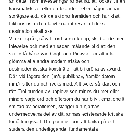
än detta. Inom investeringar är det lätt att lockas till en
karismatisk vd, eller ordförande – eller någon annan
storägare e.d., då de skildrar framtiden och hur klart,
friktionslöst och relativt snabbt resan till dess
destination skall ske.
Via sitt språk, såväl i ord som i kropp, skildrar de med
inlevelse och med en sådan målande bild att den
skulle få både van Gogh och Picasso, för att inte
glömma alla andra modernistiska och
postmodernistiska konstnärer, att bli gröna av avund.
Där, vid lägerelden (jmfr. publikhav, framför datorn
mm.), sitter du och rycks med. Allt tycks så klart och
rätt. Trollbunden av upplevelsen minns du mer eller
mindre varje ord och eftersom du har blivit emotionellt
smittad av berättelsen, stänger din hjärnas
undermedvetna del av ditt annars existerande kritiska
förhållningssätt. Du glömmer bort att tänka på och
studera den underliggande, fundamentala