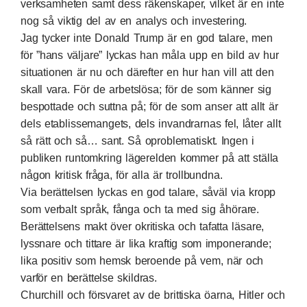
verksamheten samt dess räkenskaper, vilket är en inte
nog så viktig del av en analys och investering.
Jag tycker inte Donald Trump är en god talare, men
för ”hans väljare” lyckas han måla upp en bild av hur
situationen är nu och därefter en hur han vill att den
skall vara. För de arbetslösa; för de som känner sig
bespottade och suttna på; för de som anser att allt är
dels etablissemangets, dels invandrarnas fel, låter allt
så rätt och så… sant. Så oproblematiskt. Ingen i
publiken runtomkring lägerelden kommer på att ställa
någon kritisk fråga, för alla är trollbundna.
Via berättelsen lyckas en god talare, såväl via kropp
som verbalt språk, fånga och ta med sig åhörare.
Berättelsens makt över okritiska och tafatta läsare,
lyssnare och tittare är lika kraftig som imponerande;
lika positiv som hemsk beroende på vem, när och
varför en berättelse skildras.
Churchill och försvaret av de brittiska öarna, Hitler och