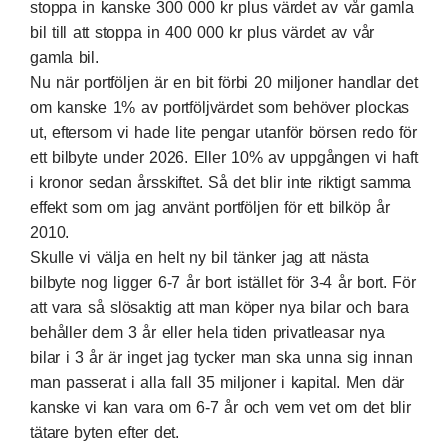
stoppa in kanske 300 000 kr plus värdet av vår gamla
bil till att stoppa in 400 000 kr plus värdet av vår
gamla bil.
Nu när portföljen är en bit förbi 20 miljoner handlar det
om kanske 1% av portföljvärdet som behöver plockas
ut, eftersom vi hade lite pengar utanför börsen redo för
ett bilbyte under 2026. Eller 10% av uppgången vi haft
i kronor sedan årsskiftet. Så det blir inte riktigt samma
effekt som om jag använt portföljen för ett bilköp år
2010.
Skulle vi välja en helt ny bil tänker jag att nästa
bilbyte nog ligger 6-7 år bort istället för 3-4 år bort. För
att vara så slösaktig att man köper nya bilar och bara
behåller dem 3 år eller hela tiden privatleasar nya
bilar i 3 år är inget jag tycker man ska unna sig innan
man passerat i alla fall 35 miljoner i kapital. Men där
kanske vi kan vara om 6-7 år och vem vet om det blir
tätare byten efter det.