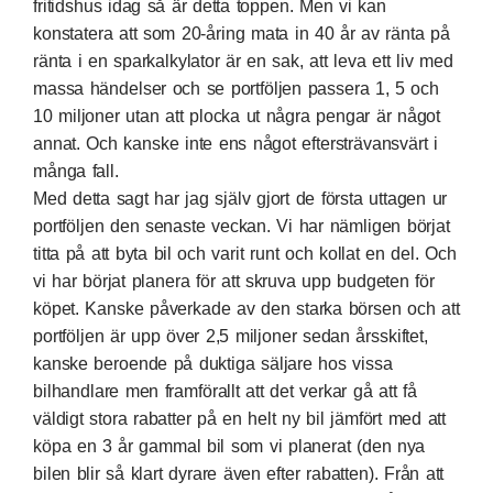
fritidshus idag så är detta toppen. Men vi kan
konstatera att som 20-åring mata in 40 år av ränta på
ränta i en sparkalkylator är en sak, att leva ett liv med
massa händelser och se portföljen passera 1, 5 och
10 miljoner utan att plocka ut några pengar är något
annat. Och kanske inte ens något eftersträvansvärt i
många fall.
Med detta sagt har jag själv gjort de första uttagen ur
portföljen den senaste veckan. Vi har nämligen börjat
titta på att byta bil och varit runt och kollat en del. Och
vi har börjat planera för att skruva upp budgeten för
köpet. Kanske påverkade av den starka börsen och att
portföljen är upp över 2,5 miljoner sedan årsskiftet,
kanske beroende på duktiga säljare hos vissa
bilhandlare men framförallt att det verkar gå att få
väldigt stora rabatter på en helt ny bil jämfört med att
köpa en 3 år gammal bil som vi planerat (den nya
bilen blir så klart dyrare även efter rabatten). Från att