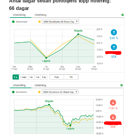
Antal dagar sedan portföljens topp notering:
66 dagar