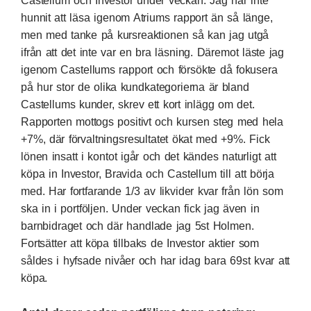
Castellum och Investor under veckan. Jag har inte
hunnit att läsa igenom Atriums rapport än så länge,
men med tanke på kursreaktionen så kan jag utgå
ifrån att det inte var en bra läsning. Däremot läste jag
igenom Castellums rapport och försökte då fokusera
på hur stor de olika kundkategorierna är bland
Castellums kunder, skrev ett
kort inlägg
om det.
Rapporten mottogs positivt och kursen steg med hela
+7%, där förvaltningsresultatet ökat med +9%. Fick
lönen insatt i kontot igår och det kändes naturligt att
köpa in Investor, Bravida och Castellum till att börja
med. Har fortfarande 1/3 av likvider kvar från lön som
ska in i portföljen. Under veckan fick jag även in
barnbidraget och där handlade jag
5st Holmen
.
Fortsätter att köpa tillbaks de
Investor
aktier som
såldes i hyfsade nivåer och har idag bara 69st kvar att
köpa.