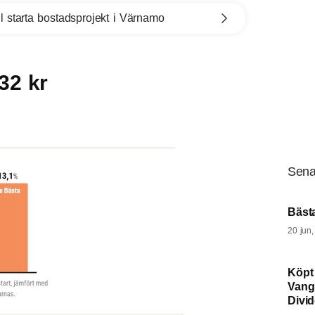
l starta bostadsprojekt i Värnamo
32 kr
Sena
Bäst
20 jun
Köpt
Vang
Divi