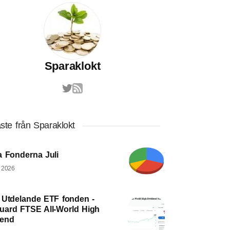
Sparaklokt
ste från Sparaklokt
a Fonderna Juli
, 2026
 Utdelande ETF fonden -
uard FTSE All-World High
dend