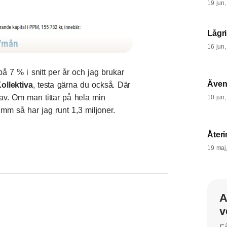
19 jun
Lågri
16 jun
å 7 % i snitt per år och jag brukar
Även
ollektiva
, testa gärna du också. Där
av. Om man tittar på hela min
10 jun
mm så har jag runt 1,3 miljoner.
Återi
19 maj
A
v