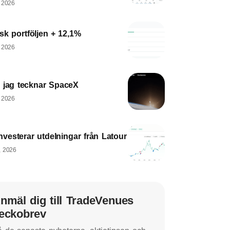
, 2026
sk portföljen + 12,1%
, 2026
 jag tecknar SpaceX
, 2026
nvesterar utdelningar från Latour
, 2026
nmäl dig till TradeVenues
eckobrev