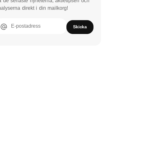
 de senaste nyheterna, aktietipsen och
alyserna direkt i din mailkorg!
E-postadress
Skicka