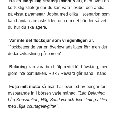
Ha en långsiktig strategi (minst 5 år),
men även en
kortsiktig strategi där du kan vara flexibel och ändra
på vissa parametrar. Jobba med olika scenarion som
kan hända närmaste tiden och om det händer så vet
du hur du ska agera.
Var inte det flockdjur som vi egentligen är
,
"flockbeteende var en överlevnadsfaktor förr, men det
dödar avkastning på börsen".
Belåning
kan vara bra hjälpmedel för hävstång, men
glöm inte bort risken. Risk / Reward går hand i hand.
Följa mitt motto
så man har överflöd av pengar för
nysparande in i börsen varje månad.
"
Låg Belåning
,
Låg Konsumtion
,
Hög Sparkvot
och
Investering aktier
med låga courtageavgifter
".