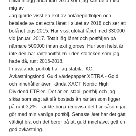
Hittat inlägg ända från 2015 som jag kan dela med
mig av.
Jag gjorde visst en
exit av bolåneportföljen
och
betalade av det extra lånet i slutet av 2018 och ser att
bolånet togs 2015. Har visst
utökat lånet med 330000
vid januari 2017. Totalt låg lånet och portföljen
på
närmare 500000
innan exit gjordes. Hur som helst är
inte den här ränteportföljen i den storleken som jag
hade då, runt 2015-2018.
I nuvarande portfölj har jag stabila IKC
Avkastningsfond, Guld värdepapper
XETRA - Gold
och innehåller även kända
XACT Nordic High
Dividend
ETF:en. Det är en stabil portfölj och jag
siktar som sagt att slå bostadslån räntan som ligger
på runt 3,2%. Tänkte börja redovisa det här såsom jag
gör med min vanliga portfölj. Senaste året har det gått
väldigt bra och det beror på att guld innehavet gett en
god avkastning.