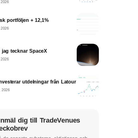
, 2026
sk portföljen + 12,1%
, 2026
 jag tecknar SpaceX
, 2026
nvesterar utdelningar från Latour
, 2026
nmäl dig till TradeVenues
eckobrev