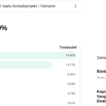
l starta bostadsprojekt i Värnamo
,0%
Sena
Bäst
20 jun
Köpt
Vang
Divi