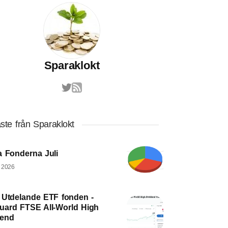
Sparaklokt
ste från Sparaklokt
a Fonderna Juli
, 2026
 Utdelande ETF fonden -
uard FTSE All-World High
dend