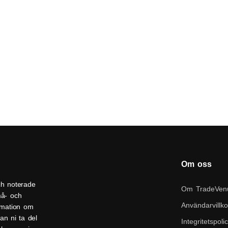
Om oss
ch noterade
Om TradeVen
må- och
Användarvillko
ormation om
an ni ta del
Integritetspoli