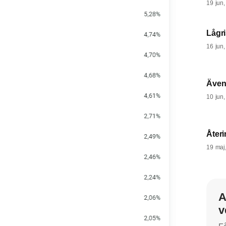
19 jun
Lågri
16 jun
Även
10 jun
Återi
19 maj
A
v