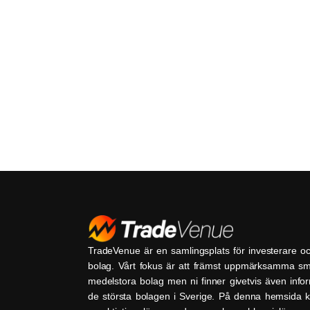
TradeVenue är en samlingsplats för investerare o
bolag. Vårt fokus är att främst uppmärksamma s
medelstora bolag men ni finner givetvis även inf
de största bolagen i Sverige. På denna hemsida k