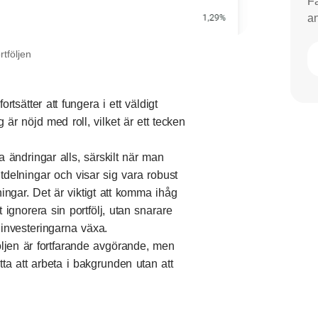
Få
an
rtföljen
rtsätter att fungera i ett väldigt
 är nöjd med roll, vilket är ett tecken
a ändringar alls, särskilt när man
tdelningar och visar sig vara robust
ngar. Det är viktigt att komma ihåg
t ignorera sin portfölj, utan snarare
r investeringarna växa.
öljen är fortfarande avgörande, men
ätta att arbeta i bakgrunden utan att