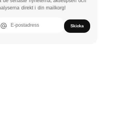
 de senaste nyheterna, aktietipsen och
alyserna direkt i din mailkorg!
E-postadress
Skicka