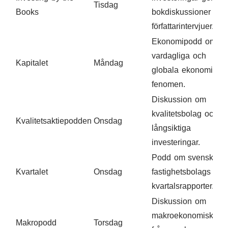
Tisdag
Books
bokdiskussioner och
författarintervjuer.
Ekonomipodd om
vardagliga och
Kapitalet
Måndag
globala ekonomiska
fenomen.
Diskussion om
kvalitetsbolag och
Kvalitetsaktiepodden
Onsdag
långsiktiga
investeringar.
Podd om svenska
Kvartalet
Onsdag
fastighetsbolags
kvartalsrapporter.
Diskussion om
makroekonomiska
Makropodd
Torsdag