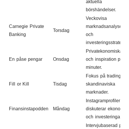
aktuella
börshändelser.
Veckovisa
Carnegie Private
marknadsanalyser
Torsdag
Banking
och
investeringsstrategier
Privatekonomiska ti
En påse pengar
Onsdag
och inspiration på 1
minuter.
Fokus på trading oc
Fill or Kill
Tisdag
skandinaviska
marknader.
Instagramprofiler
Finansinstapodden
Måndag
diskuterar ekonomi
och investeringar.
Intervjubaserad pod