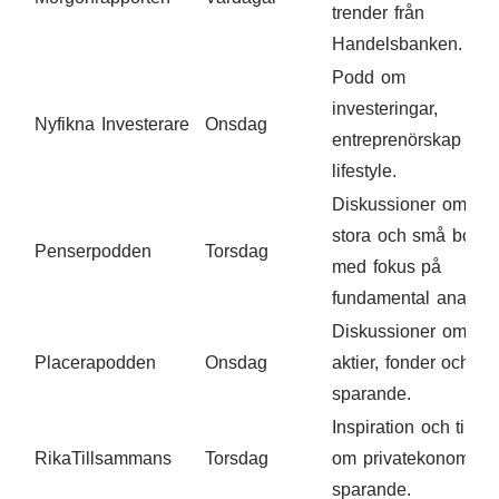
trender från
Handelsbanken.
Podd om
investeringar,
Nyfikna Investerare
Onsdag
entreprenörskap och
lifestyle.
Diskussioner om
stora och små bolag
Penserpodden
Torsdag
med fokus på
fundamental analys.
Diskussioner om
Placerapodden
Onsdag
aktier, fonder och
sparande.
Inspiration och tips
RikaTillsammans
Torsdag
om privatekonomi o
sparande.