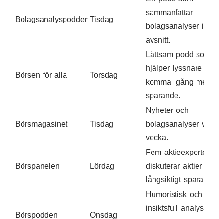
sammanfattar
Bolagsanalyspodden
Tisdag
bolagsanalyser i var
avsnitt.
Lättsam podd som
hjälper lyssnare
Börsen för alla
Torsdag
komma igång med
sparande.
Nyheter och
Börsmagasinet
Tisdag
bolagsanalyser varje
vecka.
Fem aktieexperter
Börspanelen
Lördag
diskuterar aktier och
långsiktigt sparande.
Humoristisk och
insiktsfull analys av
Börspodden
Onsdag