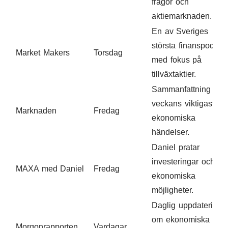
frågor och
aktiemarknaden.
En av Sveriges
största finanspoddar
Market Makers
Torsdag
med fokus på
tillväxtaktier.
Sammanfattning av
veckans viktigaste
Marknaden
Fredag
ekonomiska
händelser.
Daniel pratar
investeringar och
MAXA med Daniel
Fredag
ekonomiska
möjligheter.
Daglig uppdatering
om ekonomiska
Morgonrapporten
Vardagar