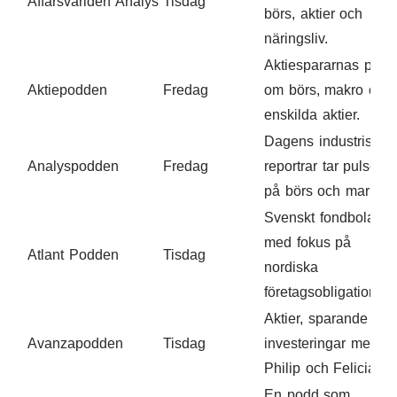
Affärsvärlden Analys
Tisdag
börs, aktier och
näringsliv.
Aktiespararnas podd
Aktiepodden
Fredag
om börs, makro och
enskilda aktier.
Dagens industris
Analyspodden
Fredag
reportrar tar pulsen
på börs och marknad
Svenskt fondbolag
med fokus på
Atlant Podden
Tisdag
nordiska
företagsobligationer.
Aktier, sparande och
Avanzapodden
Tisdag
investeringar med
Philip och Felicia.
En podd som