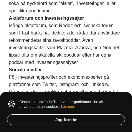
söka på nyckelord som “aktier”, “investeringar” eller
specifika poddnamn.
Aktieforum och investeringssajter
Många aktieforum, som Reddit och svenska forum
som Flashback, har dedikerade trådar där användare
rekommenderar sina favoritpoddar. Även
investeringssajter som Placera, Avanza, och Nordnet
tipsar ofta om aktuella aktiepoddar eller har egna
poddar med investeringsanalyser.
Sociala medier
Följ investeringsprofiler och ekonomiexperter på
plattformar som Twitter, Instagram, och LinkedIn.
Många av dessa profiler delar regelbundet länkar till
aktiepoddar och diskuterar avsnitt som de tycker är
🍪
Genom att använda Tradevenue godkänner du vårt
särskilt intressanta.
användande av cookies.
Läs mer
Aktiepoddarnas egna hemsidor
Jag förstår
Många av de mest populära aktiepoddarna har egna
hemsidor där du kan lyssna direkt eller hitta mer