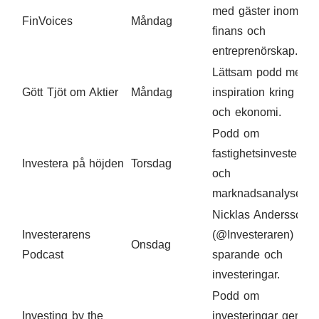
med gäster inom
FinVoices
Måndag
finans och
entreprenörskap.
Lättsam podd med
Gött Tjöt om Aktier
Måndag
inspiration kring akti
och ekonomi.
Podd om
fastighetsinvestering
Investera på höjden
Torsdag
och
marknadsanalyser.
Nicklas Andersson
Investerarens
(@Investeraren) om
Onsdag
Podcast
sparande och
investeringar.
Podd om
Investing by the
investeringar genom